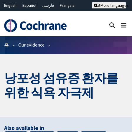
English
Español
فارسی
Français
More languages
Русский
Hrvatski
Deutsch
Bahasa Malaysia
ไทย
繁體中文
简体中文
Close search ✖
필터
홈
Our evidence
낭포성 섬유증 환자를
위한 식욕 자극제
Also available in