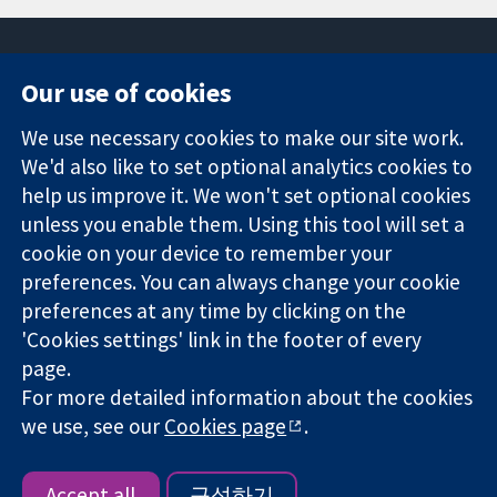
Our use of cookies
11-13 Cavendish
Contact us
We use necessary cookies to make our site work.
Square
News
Trusted
We'd also like to set optional analytics cookies to
London
Press office
evidence.
W1G 0AN
About us
help us improve it. We won't set optional cookies
Informed
영국
작업
unless you enable them. Using this tool will set a
decisions.
Cochrane
cookie on your device to remember your
Better health.
Library
preferences. You can always change your cookie
preferences at any time by clicking on the
'Cookies settings' link in the footer of every
The Cochrane Collaboration is a charity (no. 1045921) and a
page.
company limited by guarantee (no. 03044323) registered in
England & Wales. VAT registration number GB 718 2127 49.
For more detailed information about the cookies
we use, see our
Cookies page
.
Copyright © 2026 The Cochrane Collaboration
Website Terms & Conditions
|
Disclaimer
|
Privacy
|
Cookie
policy
|
Cookie settings
Accept all
구성하기