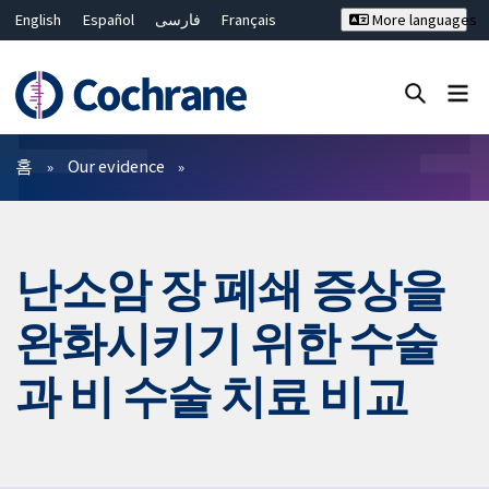
English
Español
فارسی
Français
More languages
Русский
Hrvatski
Deutsch
Bahasa Malaysia
ไทย
繁體中文
简体中文
Close search ✖
필터
홈
Our evidence
난소암 장 폐쇄 증상을
완화시키기 위한 수술
과 비 수술 치료 비교