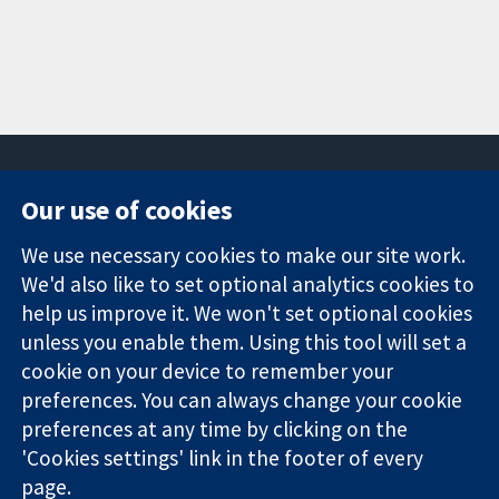
Our use of cookies
11-13 Cavendish
Contact us
We use necessary cookies to make our site work.
Square
News
Trusted
London
Press office
We'd also like to set optional analytics cookies to
evidence.
W1G 0AN
About us
help us improve it. We won't set optional cookies
Informed
영국
작업
unless you enable them. Using this tool will set a
decisions.
Cochrane
cookie on your device to remember your
Better health.
Library
preferences. You can always change your cookie
preferences at any time by clicking on the
'Cookies settings' link in the footer of every
The Cochrane Collaboration is a charity (no. 1045921) and a
page.
company limited by guarantee (no. 03044323) registered in