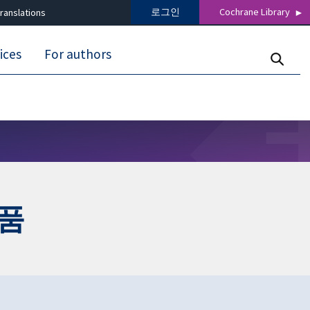
로그인
Cochrane Library
ranslations
ices
For authors
식품