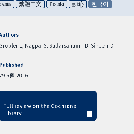
aysia
繁體中文
Polski
தமிழ்
한국어
Authors
Grobler L
Nagpal S
Sudarsanam TD
Sinclair D
Published
29 6월 2016
Full review on the Cochrane
Library