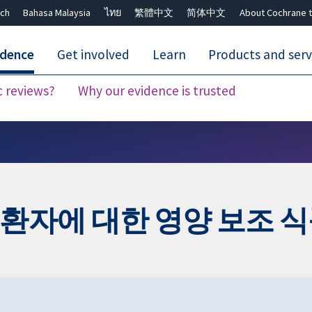
ch
Bahasa Malaysia
ไทย
繁體中文
简体中文
About Cochrane t
idence
Get involved
Learn
Products and serv
c reviews?
Why our evidence is trusted
Close search ✖
환자에 대한 영양 보조 