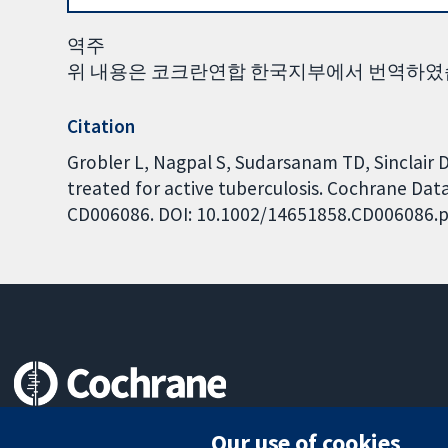
역주
위 내용은 코크란연합 한국지부에서 번역하였
Citation
Grobler L, Nagpal S, Sudarsanam TD, Sinclair 
treated for active tuberculosis. Cochrane Data
CD006086. DOI: 10.1002/14651858.CD006086.p
Trusted evidence.
Our use of cookies