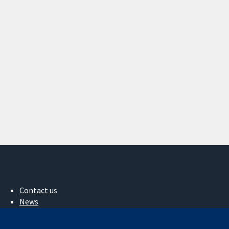
Contact us
News
Press office
About us