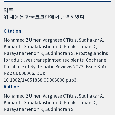
역주
위 내용은 한국코크란에서 번역하였다.
Citation
Mohamed ZUmer, Varghese CTitus, Sudhakar A,
Kumar L, Gopalakrishnan U, Balakrishnan D,
Narayanamenon R, Sudhindran S. Prostaglandins
for adult liver transplanted recipients. Cochrane
Database of Systematic Reviews 2023, Issue 8. Art.
No.: CD006006. DOI:
10.1002/14651858.CD006006.pub3.
Authors
Mohamed ZUmer
Varghese CTitus
Sudhakar A
Kumar L
Gopalakrishnan U
Balakrishnan D
Narayanamenon R
Sudhindran S