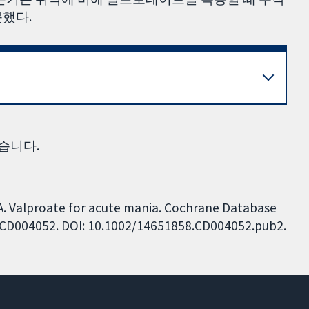
못했다.
습니다.
i A. Valproate for acute mania. Cochrane Database
o.: CD004052. DOI: 10.1002/14651858.CD004052.pub2.