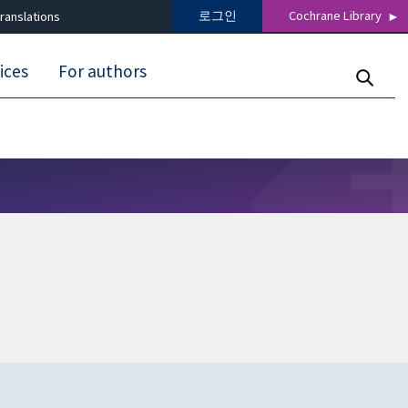
로그인
Cochrane Library
ranslations
ices
For authors