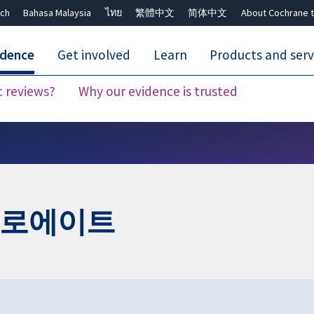
ch
Bahasa Malaysia
ไทย
繁體中文
简体中文
About Cochrane t
idence
Get involved
Learn
Products and serv
c reviews?
Why our evidence is trusted
Close search ✖
프로에이트