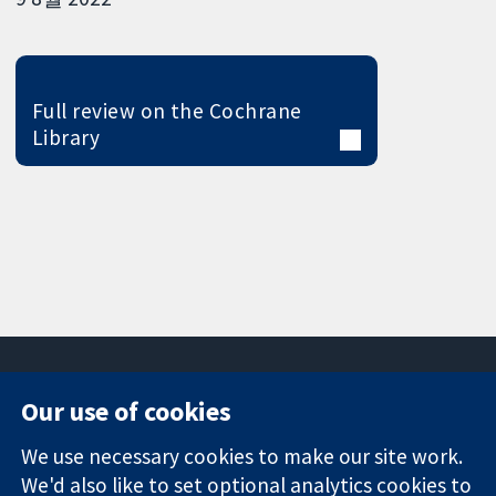
Full review on the Cochrane
Library
Our use of cookies
11-13 Cavendish
Contact us
We use necessary cookies to make our site work.
Square
News
Trusted
We'd also like to set optional analytics cookies to
London
Press office