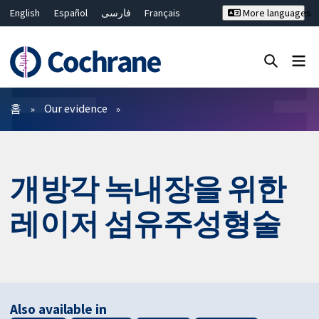
English
Español
فارسی
Français
More languages
Русский
Hrvatski
Deutsch
Bahasa Malaysia
ไทย
繁體中文
简体中文
Close search ✖
필터
홈
Our evidence
개방각 녹내장을 위한
레이저 섬유주성형술
Also available in