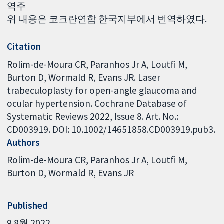
역주
위 내용은 코크란연합 한국지부에서 번역하였다.
Citation
Rolim-de-Moura CR, Paranhos Jr A, Loutfi M,
Burton D, Wormald R, Evans JR. Laser
trabeculoplasty for open-angle glaucoma and
ocular hypertension. Cochrane Database of
Systematic Reviews 2022, Issue 8. Art. No.:
CD003919. DOI: 10.1002/14651858.CD003919.pub3.
Authors
Rolim-de-Moura CR
Paranhos Jr A
Loutfi M
Burton D
Wormald R
Evans JR
Published
9 8월 2022