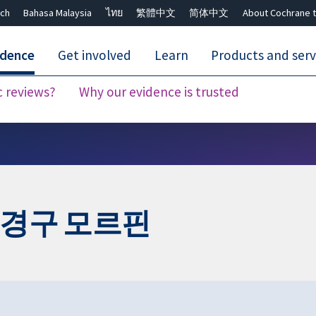
ch
Bahasa Malaysia
ไทย
繁體中文
简体中文
About Cochrane t
idence
Get involved
Learn
Products and serv
c reviews?
Why our evidence is trusted
Close search ✖
 경구 모르핀