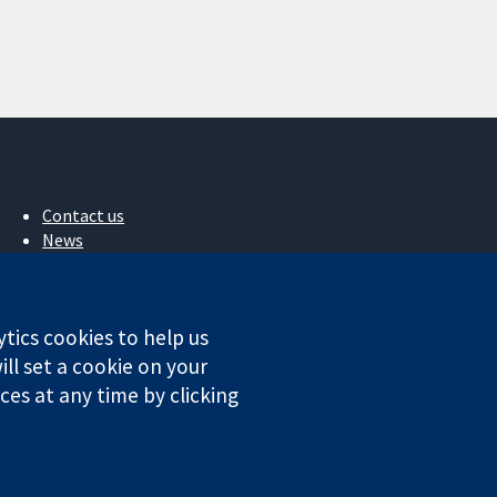
Contact us
News
Press office
About us
작업
ytics cookies to help us
Cochrane Library
ll set a cookie on your
es at any time by clicking
ales. VAT registration number GB 718 2127 49.
Conditions
|
Disclaimer
|
Privacy
|
Cookie policy
|
Cookie settings