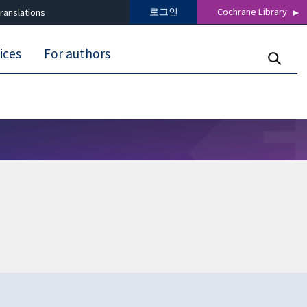
로그인
Cochrane Library
ranslations
ices
For authors