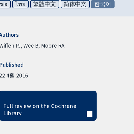
sia
ไทย
繁體中文
简体中文
한국어
Authors
Wiffen PJ
Wee B
Moore RA
Published
22 4월 2016
Full review on the Cochrane
Library