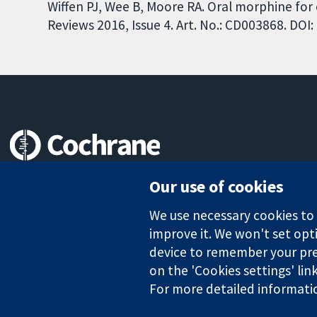
Wiffen PJ, Wee B, Moore RA. Oral morphine fo
Reviews 2016, Issue 4. Art. No.: CD003868. DO
Trusted evidence.
Our use of cookies
Informed decisions.
Better health.
We use necessary cookies to m
improve it. We won't set opti
device to remember your pre
The Cochrane Collaboration is a charity (no. 1045921) and a comp
on the 'Cookies settings' lin
For more detailed informati
Copyright © 2026 The Cochrane Collaboration