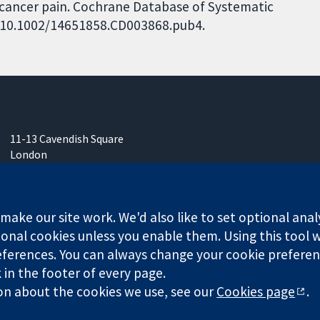
r cancer pain. Cochrane Database of Systematic
I: 10.1002/14651858.CD003868.pub4.
11-13 Cavendish Square
London
W1G 0AN
영국
ake our site work. We'd also like to set optional anal
onal cookies unless you enable them. Using this tool wi
ferences. You can always change your cookie preferenc
any limited by guarantee (no. 03044323) registered in England & W
k in the footer of every page.
on about the cookies we use, see our
Cookies page
.
Website Terms & 