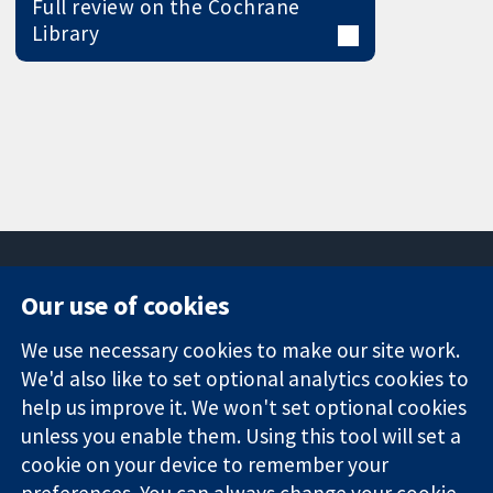
Full review on the Cochrane
Library
Our use of cookies
11-13 Cavendish
Contact us
We use necessary cookies to make our site work.
Square
News
Trusted
We'd also like to set optional analytics cookies to
London
Press office
evidence.
W1G 0AN
About us
help us improve it. We won't set optional cookies
Informed
영국
작업
unless you enable them. Using this tool will set a
decisions.
Cochrane
cookie on your device to remember your
Better health.
Library
preferences. You can always change your cookie