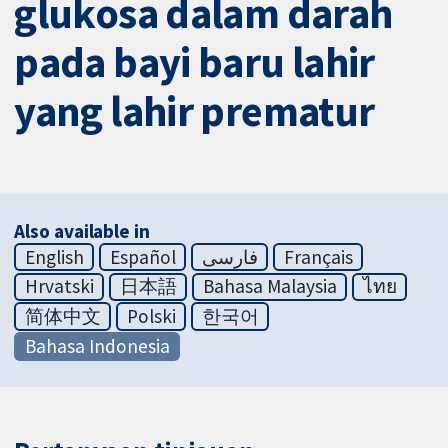
glukosa dalam darah
pada bayi baru lahir
yang lahir prematur
Also available in
English
Español
فارسی
Français
Hrvatski
日本語
Bahasa Malaysia
ไทย
简体中文
Polski
한국어
Bahasa Indonesia