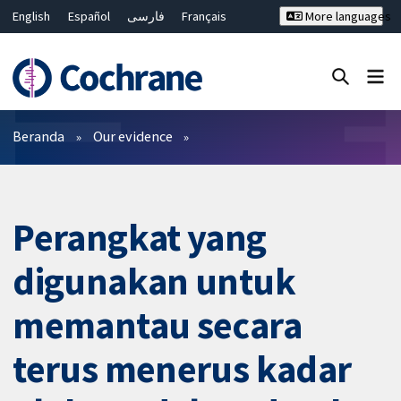
English
Español
فارسی
Français
More languages
Русский
Hrvatski
Deutsch
Bahasa Malaysia
ไทย
繁體中文
简体中文
Close search ✖
Filter
Beranda
Our evidence
Perangkat yang
digunakan untuk
memantau secara
terus menerus kadar