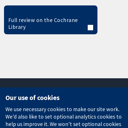
Full review on the Cochrane
Library
Our use of cookies
11-13 Cavendish
Contact us
We use necessary cookies to make our site work.
Square
News
Trusted
London
Press office
We'd also like to set optional analytics cookies to
evidence.
W1G 0AN
About us
help us improve it. We won't set optional cookies
Informed