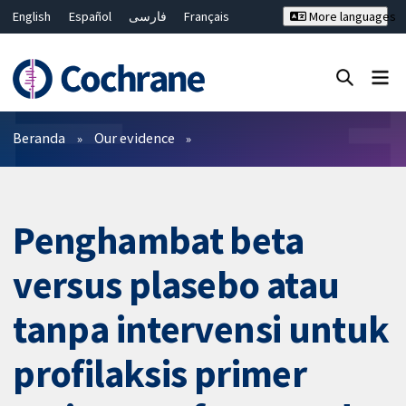
English
Español
فارسی
Français
More languages
Русский
Hrvatski
Deutsch
Bahasa Malaysia
ไทย
繁體中文
简体中文
Close search ✖
Filter
Beranda
Our evidence
Penghambat beta
versus plasebo atau
tanpa intervensi untuk
profilaksis primer