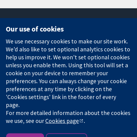
Our use of cookies
11-13 Cavendish
Contact us
We use necessary cookies to make our site work.
Square
News
Trusted
We'd also like to set optional analytics cookies to
London
Press office
evidence.
W1G 0AN
About us
help us improve it. We won't set optional cookies
Informed
Inggris
Jobs
unless you enable them. Using this tool will set a
decisions.
Cochrane
cookie on your device to remember your
Better health.
Library
preferences. You can always change your cookie
preferences at any time by clicking on the
'Cookies settings' link in the footer of every
The Cochrane Collaboration is a charity (no. 1045921) and a
page.
company limited by guarantee (no. 03044323) registered in
For more detailed information about the cookies
England & Wales. VAT registration number GB 718 2127 49.
we use, see our
Cookies page
.
Copyright © 2026 The Cochrane Collaboration
Website Terms & Conditions
|
Penyangkalan
|
Privacy
|
Cookie