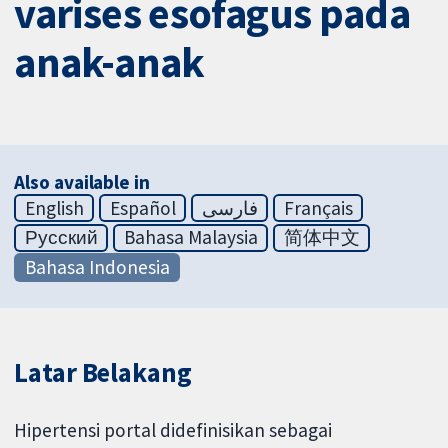
varises esofagus pada
anak-anak
Also available in
English
Español
فارسی
Français
Русский
Bahasa Malaysia
简体中文
Bahasa Indonesia
Latar Belakang
Hipertensi portal didefinisikan sebagai