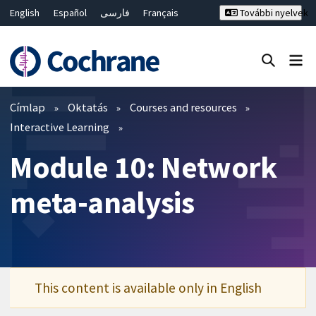
English
Español
فارسی
Français
További nyelvek
Русский
Hrvatski
Deutsch
Bahasa Malaysia
ไทย
繁體中文
简体中文
Keresés bezárása ✖
Szűrők
Címlap
Oktatás
Courses and resources
Interactive Learning
Module 10: Network
meta-analysis
This content is available only in English