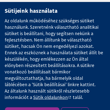
Sütijeink használata
Az oldalunk működéséhez szükséges sütiket
használunk. Szeretnénk választható analitikai
11-13 Cavendish
Kapcsolat
sütiket is beállítani, hogy segítsen nekünk a
Square
Hírek
Hiteles
fejlesztésben. Nem állítunk be választható
London
Sajtóosztály
bizonyíték.
W1G 0AN
Rólunk
sütiket, hacsak Ön nem engedélyezi azokat.
Tájékozott
Egyesült
Állások
Ennek az eszköznek a használata sütiket állít be
döntés.
Királyság
Cochrane
készülékén, hogy emlékezzen az Ön által
Jobb egészség
Library
előnyben részesített beállításokra. A sütikre
vonatkozó beállításait bármikor
megváltoztathatja, ha bármelyik oldal
The Cochrane Collaboration is a charity (no. 1045921) and a
láblécében a 'Sütik beállításai' linkre kattint.
company limited by guarantee (no. 03044323) registered in
England & Wales. VAT registration number GB 718 2127 49.
Az általunk használt sütikről részletesebb
információt a
Sütik oldalunkon
talál.
Szerzői jog © 2026 The Cochrane Collaboration
Honlap szabályok és feltételek
|
Nyilatkozat
|
Adatvédelem
|