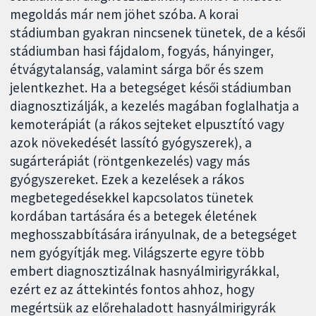
megoldás már nem jöhet szóba. A korai
stádiumban gyakran nincsenek tünetek, de a késői
stádiumban hasi fájdalom, fogyás, hányinger,
étvágytalanság, valamint sárga bőr és szem
jelentkezhet. Ha a betegséget késői stádiumban
diagnosztizálják, a kezelés magában foglalhatja a
kemoterápiát (a rákos sejteket elpusztító vagy
azok növekedését lassító gyógyszerek), a
sugárterápiát (röntgenkezelés) vagy más
gyógyszereket. Ezek a kezelések a rákos
megbetegedésekkel kapcsolatos tünetek
kordában tartására és a betegek életének
meghosszabbítására irányulnak, de a betegséget
nem gyógyítják meg. Világszerte egyre több
embert diagnosztizálnak hasnyálmirigyrákkal,
ezért ez az áttekintés fontos ahhoz, hogy
megértsük az előrehaladott hasnyálmirigyrák