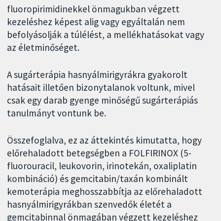
fluoropirimidinekkel önmagukban végzett
kezeléshez képest alig vagy egyáltalán nem
befolyásolják a túlélést, a mellékhatásokat vagy
az életminőséget.
A sugárterápia hasnyálmirigyrákra gyakorolt
hatásait illetően bizonytalanok voltunk, mivel
csak egy darab gyenge minőségű sugárterápiás
tanulmányt vontunk be.
Összefoglalva, ez az áttekintés kimutatta, hogy
előrehaladott betegségben a FOLFIRINOX (5-
fluorouracil, leukovorin, irinotekán, oxaliplatin
kombináció) és gemcitabin/taxán kombinált
kemoterápia meghosszabbítja az előrehaladott
hasnyálmirigyrákban szenvedők életét a
gemcitabinnal önmagában végzett kezeléshez