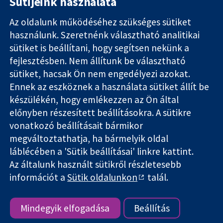
Sütijeink használata
Az oldalunk működéséhez szükséges sütiket
használunk. Szeretnénk választható analitikai
11-13 Cavendish
Kapcsolat
sütiket is beállítani, hogy segítsen nekünk a
Square
Hírek
Hiteles
London
Sajtóosztály
fejlesztésben. Nem állítunk be választható
bizonyíték.
W1G 0AN
Rólunk
sütiket, hacsak Ön nem engedélyezi azokat.
Tájékozott
Egyesült
Állások
Ennek az eszköznek a használata sütiket állít be
döntés.
Királyság
Cochrane
készülékén, hogy emlékezzen az Ön által
Jobb egészség
Library
előnyben részesített beállításokra. A sütikre
vonatkozó beállításait bármikor
megváltoztathatja, ha bármelyik oldal
The Cochrane Collaboration is a charity (no. 1045921) and a
láblécében a 'Sütik beállításai' linkre kattint.
company limited by guarantee (no. 03044323) registered in
England & Wales. VAT registration number GB 718 2127 49.
Az általunk használt sütikről részletesebb
információt a
Sütik oldalunkon
talál.
Szerzői jog © 2026 The Cochrane Collaboration
Honlap szabályok és feltételek
|
Nyilatkozat
|
Adatvédelem
|
Cookie-kra vonatkozó irányelvek
|
Cookie beállítások
Mindegyik elfogadása
Beállítás