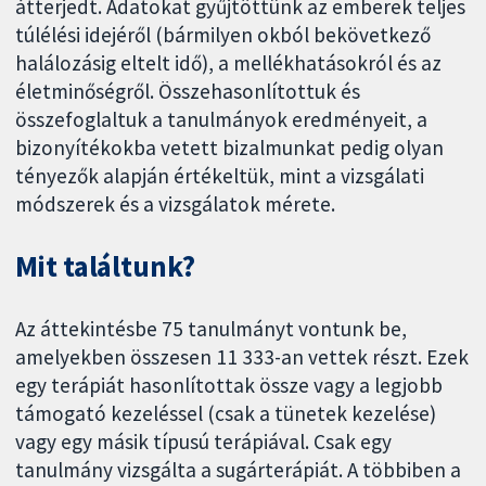
átterjedt. Adatokat gyűjtöttünk az emberek teljes
túlélési idejéről (bármilyen okból bekövetkező
halálozásig eltelt idő), a mellékhatásokról és az
életminőségről. Összehasonlítottuk és
összefoglaltuk a tanulmányok eredményeit, a
bizonyítékokba vetett bizalmunkat pedig olyan
tényezők alapján értékeltük, mint a vizsgálati
módszerek és a vizsgálatok mérete.
Mit találtunk?
Az áttekintésbe 75 tanulmányt vontunk be,
amelyekben összesen 11 333-an vettek részt. Ezek
egy terápiát hasonlítottak össze vagy a legjobb
támogató kezeléssel (csak a tünetek kezelése)
vagy egy másik típusú terápiával. Csak egy
tanulmány vizsgálta a sugárterápiát. A többiben a