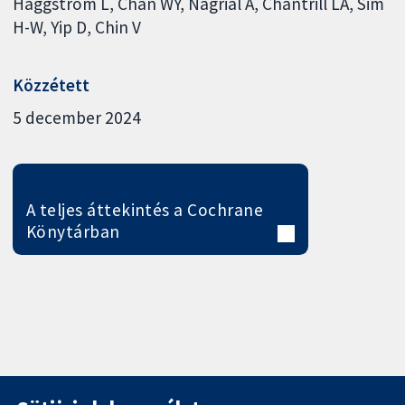
Haggstrom L
Chan WY
Nagrial A
Chantrill LA
Sim
H-W
Yip D
Chin V
Közzétett
5 december 2024
A teljes áttekintés a Cochrane
Könytárban