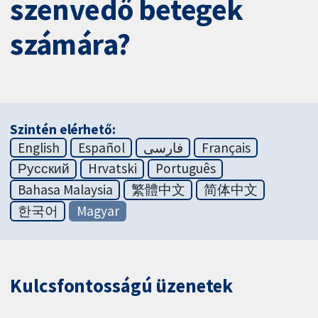
szenvedő betegek
számára?
Szintén elérhető:
English
Español
فارسی
Français
Русский
Hrvatski
Português
Bahasa Malaysia
繁體中文
简体中文
한국어
Magyar
Kulcsfontosságú üzenetek