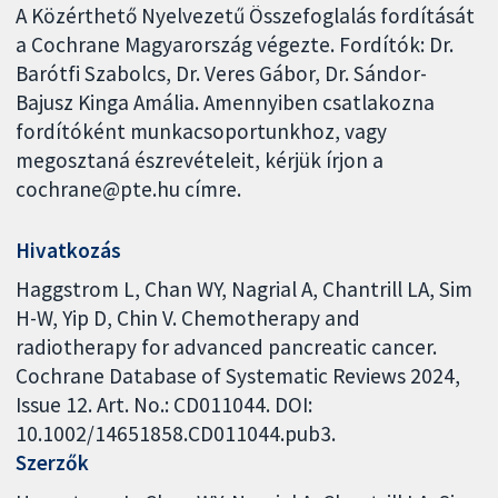
A Közérthető Nyelvezetű Összefoglalás fordítását
a Cochrane Magyarország végezte. Fordítók: Dr.
Barótfi Szabolcs, Dr. Veres Gábor, Dr. Sándor-
Bajusz Kinga Amália. Amennyiben csatlakozna
fordítóként munkacsoportunkhoz, vagy
megosztaná észrevételeit, kérjük írjon a
cochrane@pte.hu címre.
Hivatkozás
Haggstrom L, Chan WY, Nagrial A, Chantrill LA, Sim
H-W, Yip D, Chin V. Chemotherapy and
radiotherapy for advanced pancreatic cancer.
Cochrane Database of Systematic Reviews 2024,
Issue 12. Art. No.: CD011044. DOI:
10.1002/14651858.CD011044.pub3.
Szerzők