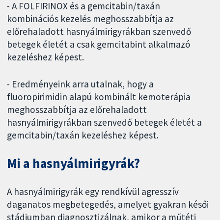
- A FOLFIRINOX és a gemcitabin/taxán
kombinációs kezelés meghosszabbítja az
előrehaladott hasnyálmirigyrákban szenvedő
betegek életét a csak gemcitabint alkalmazó
kezeléshez képest.
- Eredményeink arra utalnak, hogy a
fluoropirimidin alapú kombinált kemoterápia
meghosszabbítja az előrehaladott
hasnyálmirigyrákban szenvedő betegek életét a
gemcitabin/taxán kezeléshez képest.
Mi a hasnyálmirigyrák?
A hasnyálmirigyrák egy rendkívül agresszív
daganatos megbetegedés, amelyet gyakran késői
stádiumban diagnosztizálnak, amikor a műtéti