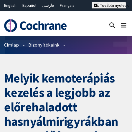
English
Español
فارسی
Français
További nyelvek
Русский
Hrvatski
Deutsch
Bahasa Malaysia
ไทย
繁體中文
简体中文
Keresés bezárása ✖
Szűrők
Címlap
Bizonyítékaink
Melyik kemoterápiás
kezelés a legjobb az
előrehaladott
hasnyálmirigyrákban