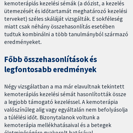
kemoterápiás kezelési sémák (a dózist, a kezelés
ütemezését és időtartamát meghatározó kezelési
terveket) széles skáláját vizsgálták. E sokféleség
miatt csak néhány összehasonlítás esetében
tudtuk kombinálni a több tanulmányból származó
eredményeket.
Főbb összehasonlítások és
legfontosabb eredmények
Négy vizsgálatban a ma már elavultnak tekintett
kemoterápiás kezelési sémát hasonlították össze
a legjobb támogató kezeléssel. A kemoterápia
valószínűleg alig vagy egyáltalán nem befolyásolja
a túlélési időt. Bizonytalanok voltunk a
kemoterápia mellékhatásaival és a betegek
életminőségére gyakorolt hatásával