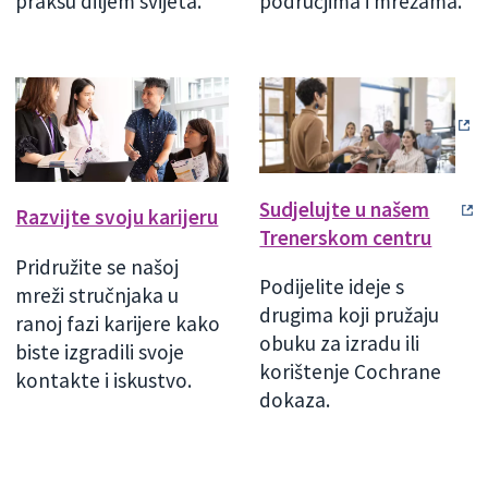
praksu diljem svijeta.
područjima i mrežama.
Sudjelujte u našem
Razvijte svoju karijeru
Trenerskom centru
Pridružite se našoj
Podijelite ideje s
mreži stručnjaka u
drugima koji pružaju
ranoj fazi karijere kako
obuku za izradu ili
biste izgradili svoje
korištenje Cochrane
kontakte i iskustvo.
dokaza.