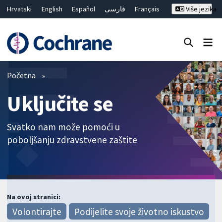
Hrvatski
English
Español
فارسی
Français
Više jezika
Русский
Deutsch
Bahasa Malaysia
ไทย
繁體中文
简体中文
Close search ✖
Prečistači
Početna
Uključite se
Svatko nam može pomoći u
poboljšanju zdravstvene zaštite
Na ovoj stranici:
Volontirajte
Podijelite svoje životno iskustvo