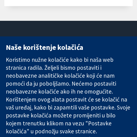
Naše korištenje kolačića
11-13 Cavendish
Kontaktirajte
Square
nas
Koristimo nužne kolačiće kako bi naša web
Pouzdani dokazi.
London
Novosti
Utemeljeni
stranica radila. Željeli bismo postaviti i
W1G 0AN
Ured za
dokazi.
Ujedinjeno
medije
neobavezne analitičke kolačiće koji će nam
Bolje zdravlje.
Kraljevstvo
O nama
pomoći da ju poboljšamo. Nećemo postaviti
Poslovi
neobavezne kolačiće ako ih ne omogućite.
Cochrane
Korištenjem ovog alata postavit će se kolačić na
Library
vaš uređaj, kako bi zapamtili vaše postavke. Svoje
postavke kolačića možete promijeniti u bilo
kojem trenutku klikom na vezu "Postavke
The Cochrane Collaboration is a charity (no. 1045921) and a
kolačića" u podnožju svake stranice.
company limited by guarantee (no. 03044323) registered in