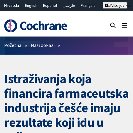
Hrvatski
English
Español
فارسی
Français
Više jezika
Русский
Deutsch
Bahasa Malaysia
ไทย
繁體中文
简体中文
Close search ✖
Prečistači
Početna
Naši dokazi
Istraživanja koja
financira farmaceutska
industrija češće imaju
rezultate koji idu u