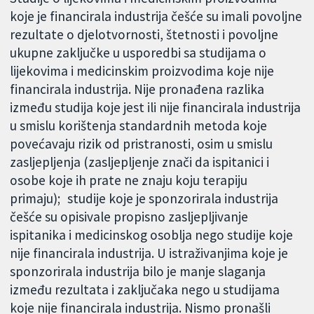
koje je financirala industrija češće su imali povoljne
rezultate o djelotvornosti, štetnosti i povoljne
ukupne zaključke u usporedbi sa studijama o
lijekovima i medicinskim proizvodima koje nije
financirala industrija. Nije pronađena razlika
između studija koje jest ili nije financirala industrija
u smislu korištenja standardnih metoda koje
povećavaju rizik od pristranosti, osim u smislu
zasljepljenja (zasljepljenje znači da ispitanici i
osobe koje ih prate ne znaju koju terapiju
primaju); studije koje je sponzorirala industrija
češće su opisivale propisno zasljepljivanje
ispitanika i medicinskog osoblja nego studije koje
nije financirala industrija. U istraživanjima koje je
sponzorirala industrija bilo je manje slaganja
između rezultata i zaključaka nego u studijama
koje nije financirala industrija. Nismo pronašli