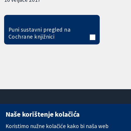
Puni sustavni pregled na
Cochrane knjižnici
Naše korištenje kolačića
11-13 Cavendish
Kontaktirajte
Square
nas
Koristimo nužne kolačiće kako bi naša web
Pouzdani dokazi.
London
Novosti