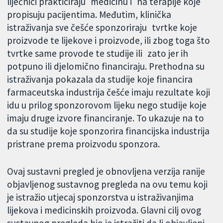
liječnici prakticiraju medicinu i na terapije koje
propisuju pacijentima. Međutim, klinička
istraživanja sve češće sponzoriraju tvrtke koje
proizvode te lijekove i proizvode, ili zbog toga što
tvrtke same provode te studije ili zato jer ih
potpuno ili djelomično financiraju. Prethodna su
istraživanja pokazala da studije koje financira
farmaceutska industrija češće imaju rezultate koji
idu u prilog sponzorovom lijeku nego studije koje
imaju druge izvore financiranje. To ukazuje na to
da su studije koje sponzorira financijska industrija
pristrane prema proizvodu sponzora.
Ovaj sustavni pregled je obnovljena verzija ranije
objavljenog sustavnog pregleda na ovu temu koji
je istražio utjecaj sponzorstva u istraživanjima
lijekova i medicinskih proizvoda. Glavni cilj ovog
sustavnog pregleda bio je istražiti da li objavljeni