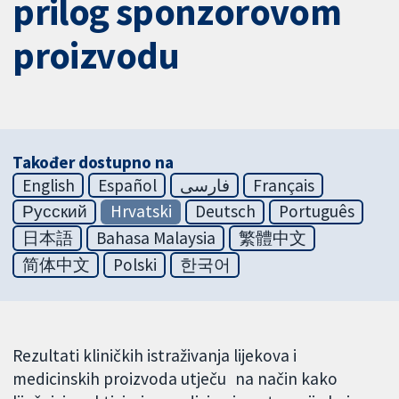
prilog sponzorovom
proizvodu
Također dostupno na
English
Español
فارسی
Français
Русский
Hrvatski
Deutsch
Português
日本語
Bahasa Malaysia
繁體中文
简体中文
Polski
한국어
Rezultati kliničkih istraživanja lijekova i
medicinskih proizvoda utječu na način kako