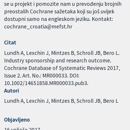
se u projekt i pomozite nam u prevođenju brojnih
preostalih Cochrane sažetaka koji su još uvijek
dostupni samo na engleskom jeziku. Kontakt:
cochrane_croatia@mefst.hr
Citat
Lundh A, Lexchin J, Mintzes B, Schroll JB, Bero L.
Industry sponsorship and research outcome.
Cochrane Database of Systematic Reviews 2017,
Issue 2. Art. No.: MR000033. DOI:
10.1002/14651858.MR000033.pub3.
Autori
Lundh A
Lexchin J
Mintzes B
Schroll JB
Bero L
Objavljeno
16 veljače 2017