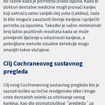
do razine kada je potrebna izrada ispuna. Kada bi
doktori dentalne medicine mogli pronaći karijes
koji zahvaća samo vanjski sloj zuba (caklinu), tada
bi bilo moguće zaustaviti širenje karijesa i spriječiti
potrebu za ispunima. Također je važno minimizirati
broj lažno pozitivnih rezultata kada se može
primijeniti liječenje u odsutnosti karijesa, a
poboljšane metode vizualne detekcije mogu
smanjiti takve slučajeve.
Cilj Cochraneovog sustavnog
pregleda
Cilj ovog Cochraneovog sustavnog pregleda bio je
saznati koliko su točne rendgenske slike i druge
vrste dentalnih snimki za otkrivanje ranog
karijesa, kao dio stomatološkog ˝pregleda˝ za