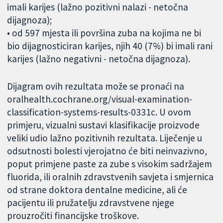
imali karijes (lažno pozitivni nalazi - netočna
dijagnoza);
• od 597 mjesta ili površina zuba na kojima ne bi
bio dijagnosticiran karijes, njih 40 (7%) bi imali rani
karijes (lažno negativni - netočna dijagnoza).
Dijagram ovih rezultata može se pronaći na
oralhealth.cochrane.org/visual-examination-
classification-systems-results-0331c. U ovom
primjeru, vizualni sustavi klasifikacije proizvode
veliki udio lažno pozitivnih rezultata. Liječenje u
odsutnosti bolesti vjerojatno će biti neinvazivno,
poput primjene paste za zube s visokim sadržajem
fluorida, ili oralnih zdravstvenih savjeta i smjernica
od strane doktora dentalne medicine, ali će
pacijentu ili pružatelju zdravstvene njege
prouzročiti financijske troškove.