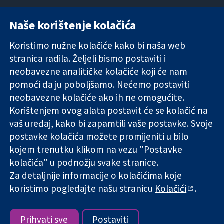
Naše korištenje kolačića
11-13 Cavendish
Kontaktirajte
Square
nas
Koristimo nužne kolačiće kako bi naša web
Pouzdani dokazi.
London
Novosti
stranica radila. Željeli bismo postaviti i
Utemeljeni
W1G 0AN
Ured za
dokazi.
Ujedinjeno
medije
neobavezne analitičke kolačiće koji će nam
Bolje zdravlje.
Kraljevstvo
O nama
pomoći da ju poboljšamo. Nećemo postaviti
Poslovi
neobavezne kolačiće ako ih ne omogućite.
Cochrane
Korištenjem ovog alata postavit će se kolačić na
Library
vaš uređaj, kako bi zapamtili vaše postavke. Svoje
postavke kolačića možete promijeniti u bilo
kojem trenutku klikom na vezu "Postavke
The Cochrane Collaboration is a charity (no. 1045921) and a
kolačića" u podnožju svake stranice.
company limited by guarantee (no. 03044323) registered in
England & Wales. VAT registration number GB 718 2127 49.
Za detaljnije informacije o kolačićima koje
koristimo pogledajte našu stranicu
Kolačići
.
Copyright © 2026 The Cochrane Collaboration
Uvjeti korištenja
|
Odricanje od odgovornosti
|
Privatnost
|
Politika kolačića
|
Postavke kolačića
Prihvati sve
Postaviti