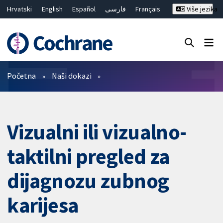
Hrvatski
English
Español
فارسی
Français
Više jezika
Русский
Deutsch
Bahasa Malaysia
ไทย
繁體中文
简体中文
Close search ✖
Prečistači
Početna
Naši dokazi
Vizualni ili vizualno-
taktilni pregled za
dijagnozu zubnog
karijesa