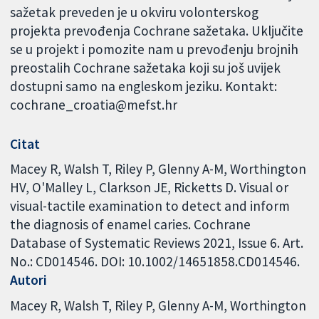
sažetak preveden je u okviru volonterskog
projekta prevođenja Cochrane sažetaka. Uključite
se u projekt i pomozite nam u prevođenju brojnih
preostalih Cochrane sažetaka koji su još uvijek
dostupni samo na engleskom jeziku. Kontakt:
cochrane_croatia@mefst.hr
Citat
Macey R, Walsh T, Riley P, Glenny A-M, Worthington
HV, O'Malley L, Clarkson JE, Ricketts D. Visual or
visual-tactile examination to detect and inform
the diagnosis of enamel caries. Cochrane
Database of Systematic Reviews 2021, Issue 6. Art.
No.: CD014546. DOI: 10.1002/14651858.CD014546.
Autori
Macey R
Walsh T
Riley P
Glenny A-M
Worthington