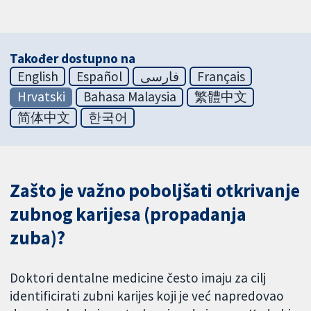
Također dostupno na
English
Español
فارسی
Français
Hrvatski
Bahasa Malaysia
繁體中文
简体中文
한국어
Zašto je važno poboljšati otkrivanje
zubnog karijesa (propadanja
zuba)?
Doktori dentalne medicine često imaju za cilj
identificirati zubni karijes koji je već napredovao