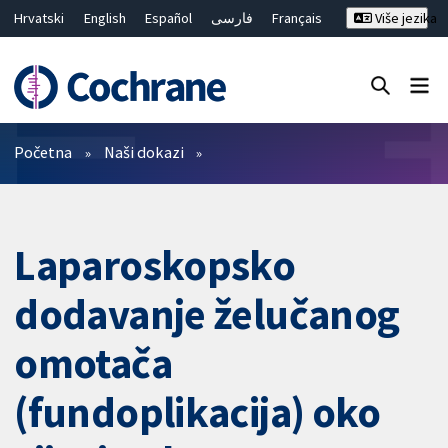
Hrvatski
English
Español
فارسی
Français
Više jezika
Русский
Deutsch
Bahasa Malaysia
ไทย
繁體中文
简体中文
Close search ✖
Prečistači
Početna
Naši dokazi
Laparoskopsko
dodavanje želučanog
omotača
(fundoplikacija) oko