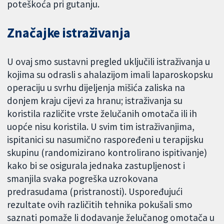
poteškoća pri gutanju.
Značajke istraživanja
U ovaj smo sustavni pregled uključili istraživanja u
kojima su odrasli s ahalazijom imali laparoskopsku
operaciju u svrhu dijeljenja mišića zaliska na
donjem kraju cijevi za hranu; istraživanja su
koristila različite vrste želučanih omotača ili ih
uopće nisu koristila. U svim tim istraživanjima,
ispitanici su nasumično raspoređeni u terapijsku
skupinu (randomizirano kontrolirano ispitivanje)
kako bi se osigurala jednaka zastupljenost i
smanjila svaka pogreška uzrokovana
predrasudama (pristranosti). Uspoređujući
rezultate ovih različitih tehnika pokušali smo
saznati pomaže li dodavanje želučanog omotača u