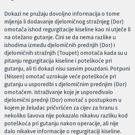
Dokazi ne pružaju dovoljno informacija o tome
mijenja li dodavanje djelomičnog stražnjeg (Dor)
omotača ishod regurgitacije kiseline kao ni utječe li
na otežano gutanje. Čini se da nema razlike u
ishodima između djelomičnih prednjih (Dor) i
djelomičnih stražnjih (Toupet) omotača kada su u
pitanju regurgitacija kiseline i poteškoće pri
gutanju, ali ti dokazi nisu sasvim pouzdani. Potpuni
(Nissen) omotač uzrokuje veće poteškoće pri
gutanju u usporedbi s djelomičnim prednjim (Dor)
omotačem. Istraživanje koje je uspoređivalo
djelomični prednji (Dor) omotač s postupkom u
kojem je želudac pričvršćen za cijev za hranu s
nekoliko šavova nije pokazalo nikakvu razliku kod
poteškoća pri gutanju nakon operacije, ali nije
dalo nikakve informacije o regurgitaciji kiseline.