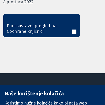
8 prosinca 2022
Puni sustavni pregled na
Cochrane knjižnici
Naše korištenje kolačića
11-13 Cavendish
Kontaktirajte
Square
nas
Koristimo nužne kolačiće kako bi naša web
Pouzdani dokazi.
London
Novosti