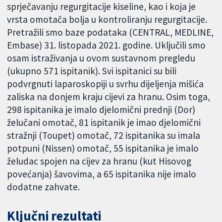
sprječavanju regurgitacije kiseline, kao i koja je
vrsta omotača bolja u kontroliranju regurgitacije.
Pretražili smo baze podataka (CENTRAL, MEDLINE,
Embase) 31. listopada 2021. godine. Uključili smo
osam istraživanja u ovom sustavnom pregledu
(ukupno 571 ispitanik). Svi ispitanici su bili
podvrgnuti laparoskopiji u svrhu dijeljenja mišića
zaliska na donjem kraju cijevi za hranu. Osim toga,
298 ispitanika je imalo djelomični prednji (Dor)
želučani omotač, 81 ispitanik je imao djelomični
stražnji (Toupet) omotač, 72 ispitanika su imala
potpuni (Nissen) omotač, 55 ispitanika je imalo
želudac spojen na cijev za hranu (kut Hisovog
povećanja) šavovima, a 65 ispitanika nije imalo
dodatne zahvate.
Ključni rezultati