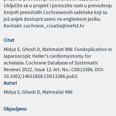
Uključite se u projekt i pomozite nam u prevođenju
brojnih preostalih Cochraneovih sažetaka koji su
još uvijek dostupni samo na engleskom jeziku.
Kontakt: cochrane_croatia@mefst.hr
Citat
Midya S, Ghosh D, Mahmalat MW. Fundoplication in
laparoscopic Heller's cardiomyotomy for
achalasia. Cochrane Database of Systematic
Reviews 2022, Issue 12. Art. No.: CD013386. DOI:
10.1002/14651858.CD013386.pub2.
Autori
Midya S
Ghosh D
Mahmalat MW
Objavljeno