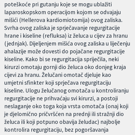
poteškoće pri gutanju koje se mogu ublažiti
laparoskopskom operacijom kojom se odvajaju
mišići (Hellerova kardiomiotomija) ovog zaliska.
Svrha ovog zaliska je sprječavanje regurgitacije
hrane i kiseline (refluksa) iz želuca u cijev za hranu
(jednjak). Dijeljenjem mišića ovog zaliska u liječenju
ahalazije može dovesti do pojačane regurgitacije
kiseline. Kako bi se regurgitacija spriječila, neki
kirurzi omotaju gornji dio želuca oko donjeg kraja
cijevi za hranu. Želučani omotač djeluje kao
umjetni sfinkter koji sprječava regurgitaciju
kiseline. Ulogu želučanog omotača u kontroliranju
regurgitacije ne prihvaćaju svi kirurzi, a postoji
neslaganje oko toga koja vrsta omotača (onaj koji
je djelomično pričvršćen na prednji ili stražnji dio
želuca ili koji potpuno obavija želudac) najbolje
kontrolira regurgitaciju, bez pogoršavanja