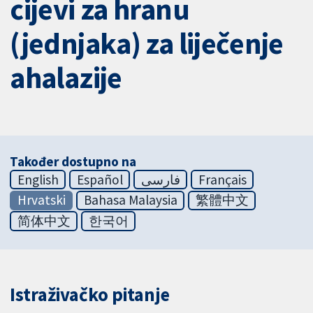
cijevi za hranu
(jednjaka) za liječenje
ahalazije
Također dostupno na
English
Español
فارسی
Français
Hrvatski
Bahasa Malaysia
繁體中文
简体中文
한국어
Istraživačko pitanje