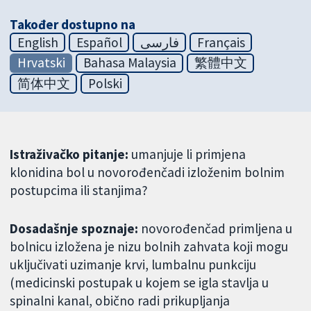
Također dostupno na
English
Español
فارسی
Français
Hrvatski
Bahasa Malaysia
繁體中文
简体中文
Polski
Istraživačko pitanje:
umanjuje li primjena
klonidina bol u novorođenčadi izloženim bolnim
postupcima ili stanjima?
Dosadašnje spoznaje:
novorođenčad primljena u
bolnicu izložena je nizu bolnih zahvata koji mogu
uključivati uzimanje krvi, lumbalnu punkciju
(medicinski postupak u kojem se igla stavlja u
spinalni kanal, obično radi prikupljanja