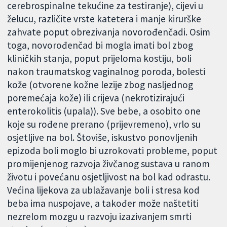
cerebrospinalne tekućine za testiranje), cijevi u
želucu, različite vrste katetera i manje kirurške
zahvate poput obrezivanja novorođenčadi. Osim
toga, novorođenčad bi mogla imati bol zbog
kliničkih stanja, poput prijeloma kostiju, boli
nakon traumatskog vaginalnog poroda, bolesti
kože (otvorene kožne lezije zbog nasljednog
poremećaja kože) ili crijeva (nekrotizirajući
enterokolitis (upala)). Sve bebe, a osobito one
koje su rođene prerano (prijevremeno), vrlo su
osjetljive na bol. Štoviše, iskustvo ponovljenih
epizoda boli moglo bi uzrokovati probleme, poput
promijenjenog razvoja živčanog sustava u ranom
životu i povećanu osjetljivost na bol kad odrastu.
Većina lijekova za ublažavanje boli i stresa kod
beba ima nuspojave, a također može naštetiti
nezrelom mozgu u razvoju izazivanjem smrti