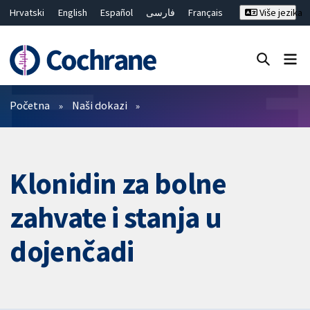
Hrvatski
English
Español
فارسی
Français
Više jezika
Русский
Deutsch
Bahasa Malaysia
ไทย
繁體中文
简体中文
Close search ✖
Prečistači
Početna
Naši dokazi
Klonidin za bolne
zahvate i stanja u
dojenčadi