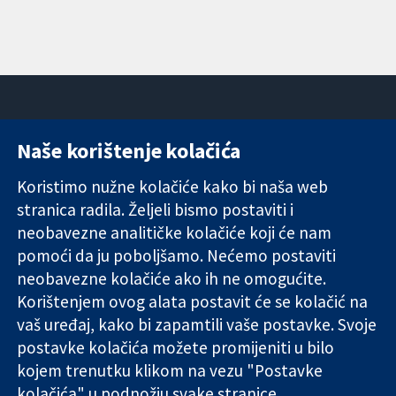
Naše korištenje kolačića
11-13 Cavendish
Kontaktirajte
Square
nas
Koristimo nužne kolačiće kako bi naša web
Pouzdani dokazi.
London
Novosti
stranica radila. Željeli bismo postaviti i
Utemeljeni
W1G 0AN
Ured za
dokazi.
neobavezne analitičke kolačiće koji će nam
Ujedinjeno
medije
Bolje zdravlje.
Kraljevstvo
O nama
pomoći da ju poboljšamo. Nećemo postaviti
Poslovi
neobavezne kolačiće ako ih ne omogućite.
Cochrane
Korištenjem ovog alata postavit će se kolačić na
Library
vaš uređaj, kako bi zapamtili vaše postavke. Svoje
postavke kolačića možete promijeniti u bilo
kojem trenutku klikom na vezu "Postavke
The Cochrane Collaboration is a charity (no. 1045921) and a
kolačića" u podnožju svake stranice.
company limited by guarantee (no. 03044323) registered in