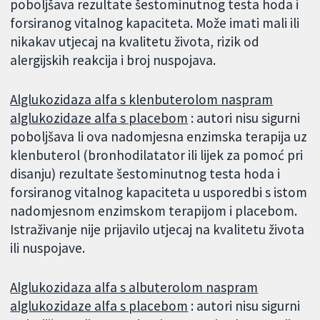
poboljšava rezultate šestominutnog testa hoda i
forsiranog vitalnog kapaciteta. Može imati mali ili
nikakav utjecaj na kvalitetu života, rizik od
alergijskih reakcija i broj nuspojava.
Alglukozidaza alfa s klenbuterolom naspram
alglukozidaze alfa s placebom
: autori nisu sigurni
poboljšava li ova nadomjesna enzimska terapija uz
klenbuterol (bronhodilatator ili lijek za pomoć pri
disanju) rezultate šestominutnog testa hoda i
forsiranog vitalnog kapaciteta u usporedbi s istom
nadomjesnom enzimskom terapijom i placebom.
Istraživanje nije prijavilo utjecaj na kvalitetu života
ili nuspojave.
Alglukozidaza alfa s albuterolom naspram
alglukozidaze alfa s placebom
: autori nisu sigurni