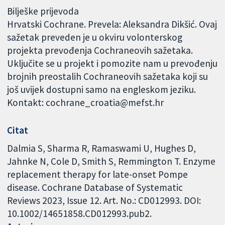
Bilješke prijevoda
Hrvatski Cochrane. Prevela: Aleksandra Dikšić. Ovaj
sažetak preveden je u okviru volonterskog
projekta prevođenja Cochraneovih sažetaka.
Uključite se u projekt i pomozite nam u prevođenju
brojnih preostalih Cochraneovih sažetaka koji su
još uvijek dostupni samo na engleskom jeziku.
Kontakt: cochrane_croatia@mefst.hr
Citat
Dalmia S, Sharma R, Ramaswami U, Hughes D,
Jahnke N, Cole D, Smith S, Remmington T. Enzyme
replacement therapy for late-onset Pompe
disease. Cochrane Database of Systematic
Reviews 2023, Issue 12. Art. No.: CD012993. DOI:
10.1002/14651858.CD012993.pub2.