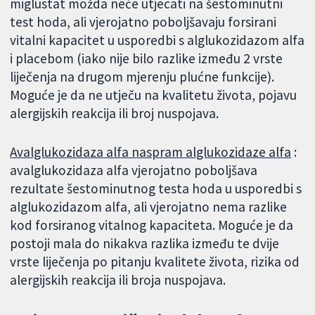
miglustat možda neće utjecati na šestominutni
test hoda, ali vjerojatno poboljšavaju forsirani
vitalni kapacitet u usporedbi s alglukozidazom alfa
i placebom (iako nije bilo razlike između 2 vrste
liječenja na drugom mjerenju plućne funkcije).
Moguće je da ne utječu na kvalitetu života, pojavu
alergijskih reakcija ili broj nuspojava.
Avalglukozidaza alfa naspram alglukozidaze alfa
:
avalglukozidaza alfa vjerojatno poboljšava
rezultate šestominutnog testa hoda u usporedbi s
alglukozidazom alfa, ali vjerojatno nema razlike
kod forsiranog vitalnog kapaciteta. Moguće je da
postoji mala do nikakva razlika između te dvije
vrste liječenja po pitanju kvalitete života, rizika od
alergijskih reakcija ili broja nuspojava.