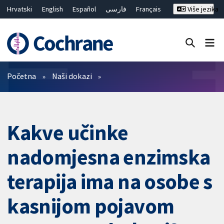
Hrvatski
English
Español
فارسی
Français
Više jezika
Русский
Deutsch
Bahasa Malaysia
ไทย
繁體中文
简体中文
Close search ✖
Prečistači
Početna
Naši dokazi
Kakve učinke
nadomjesna enzimska
terapija ima na osobe s
kasnijom pojavom