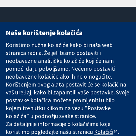
Naše korištenje kolačića
11-13 Cavendish
Kontaktirajte
Square
nas
Koristimo nužne kolačiće kako bi naša web
Pouzdani dokazi.
London
Novosti
stranica radila. Željeli bismo postaviti i
Utemeljeni
W1G 0AN
Ured za
dokazi.
neobavezne analitičke kolačiće koji će nam
Ujedinjeno
medije
Bolje zdravlje.
Kraljevstvo
O nama
pomoći da ju poboljšamo. Nećemo postaviti
Poslovi
neobavezne kolačiće ako ih ne omogućite.
Cochrane
Korištenjem ovog alata postavit će se kolačić na
Library
vaš uređaj, kako bi zapamtili vaše postavke. Svoje
postavke kolačića možete promijeniti u bilo
kojem trenutku klikom na vezu "Postavke
The Cochrane Collaboration is a charity (no. 1045921) and a
kolačića" u podnožju svake stranice.
company limited by guarantee (no. 03044323) registered in
England & Wales. VAT registration number GB 718 2127 49.
Za detaljnije informacije o kolačićima koje
koristimo pogledajte našu stranicu
Kolačići
.