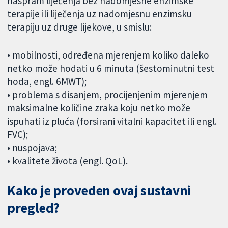
naspram liječenja bez nadomjesne enzimske
terapije ili liječenja uz nadomjesnu enzimsku
terapiju uz druge lijekove, u smislu:
• mobilnosti, određena mjerenjem koliko daleko
netko može hodati u 6 minuta (šestominutni test
hoda, engl. 6MWT);
• problema s disanjem, procijenjenim mjerenjem
maksimalne količine zraka koju netko može
ispuhati iz pluća (forsirani vitalni kapacitet ili engl.
FVC);
• nuspojava;
• kvalitete života (engl. QoL).
Kako je proveden ovaj sustavni
pregled?