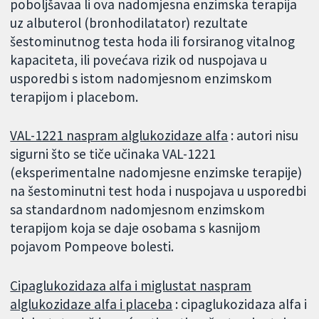
poboljšavaa li ova nadomjesna enzimska terapija
uz albuterol (bronhodilatator) rezultate
šestominutnog testa hoda ili forsiranog vitalnog
kapaciteta, ili povećava rizik od nuspojava u
usporedbi s istom nadomjesnom enzimskom
terapijom i placebom.
VAL-1221 naspram alglukozidaze alfa
: autori nisu
sigurni što se tiče učinaka VAL-1221
(eksperimentalne nadomjesne enzimske terapije)
na šestominutni test hoda i nuspojava u usporedbi
sa standardnom nadomjesnom enzimskom
terapijom koja se daje osobama s kasnijom
pojavom Pompeove bolesti.
Cipaglukozidaza alfa i miglustat naspram
alglukozidaze alfa i placeba
: cipaglukozidaza alfa i