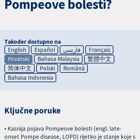
Pompeove bolesti?
Također dostupno na
English
Español
فارسی
Français
Hrvatski
Bahasa Malaysia
繁體中文
简体中文
Polski
Română
Bahasa Indonesia
Ključne poruke
• Kasnija pojava Pompeove bolesti (engl. late-
onset Pompe disease, LOPD) rijetko je stanje koje s