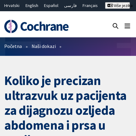
Hrvatski
English
Español
فارسی
Français
Više jezika
Русский
Deutsch
Bahasa Malaysia
ไทย
繁體中文
简体中文
Close search ✖
Prečistači
Početna
Naši dokazi
Koliko je precizan
ultrazvuk uz pacijenta
za dijagnozu ozljeda
abdomena i prsa u