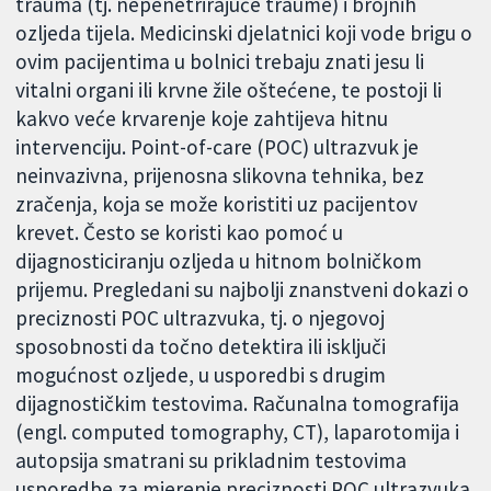
trauma (tj. nepenetrirajuće traume) i brojnih
ozljeda tijela. Medicinski djelatnici koji vode brigu o
ovim pacijentima u bolnici trebaju znati jesu li
vitalni organi ili krvne žile oštećene, te postoji li
kakvo veće krvarenje koje zahtijeva hitnu
intervenciju. Point-of-care (POC) ultrazvuk je
neinvazivna, prijenosna slikovna tehnika, bez
zračenja, koja se može koristiti uz pacijentov
krevet. Često se koristi kao pomoć u
dijagnosticiranju ozljeda u hitnom bolničkom
prijemu. Pregledani su najbolji znanstveni dokazi o
preciznosti POC ultrazvuka, tj. o njegovoj
sposobnosti da točno detektira ili isključi
mogućnost ozljede, u usporedbi s drugim
dijagnostičkim testovima. Računalna tomografija
(engl. computed tomography, CT), laparotomija i
autopsija smatrani su prikladnim testovima
usporedbe za mjerenje preciznosti POC ultrazvuka.