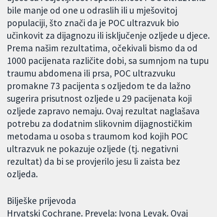
bile manje od one u odraslih ili u mješovitoj
populaciji, što znači da je POC ultrazvuk bio
učinkovit za dijagnozu ili isključenje ozljede u djece.
Prema našim rezultatima, očekivali bismo da od
1000 pacijenata različite dobi, sa sumnjom na tupu
traumu abdomena ili prsa, POC ultrazvuku
promakne 73 pacijenta s ozljedom te da lažno
sugerira prisutnost ozljede u 29 pacijenata koji
ozljede zapravo nemaju. Ovaj rezultat naglašava
potrebu za dodatnim slikovnim dijagnostičkim
metodama u osoba s traumom kod kojih POC
ultrazvuk ne pokazuje ozljede (tj. negativni
rezultat) da bi se provjerilo jesu li zaista bez
ozljeda.
Bilješke prijevoda
Hrvatski Cochrane. Prevela: Ivona Levak. Ovaj