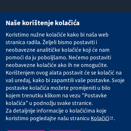
Naše korištenje kolačića
11-13 Cavendish
Kontaktirajte
Square
nas
Koristimo nužne kolačiće kako bi naša web
Pouzdani dokazi.
London
Novosti
stranica radila. Željeli bismo postaviti i
Utemeljeni
W1G 0AN
Ured za
dokazi.
neobavezne analitičke kolačiće koji će nam
Ujedinjeno
medije
Bolje zdravlje.
Kraljevstvo
O nama
pomoći da ju poboljšamo. Nećemo postaviti
Poslovi
neobavezne kolačiće ako ih ne omogućite.
Cochrane
Korištenjem ovog alata postavit će se kolačić na
Library
vaš uređaj, kako bi zapamtili vaše postavke. Svoje
postavke kolačića možete promijeniti u bilo
kojem trenutku klikom na vezu "Postavke
The Cochrane Collaboration is a charity (no. 1045921) and a
kolačića" u podnožju svake stranice.
company limited by guarantee (no. 03044323) registered in
England & Wales. VAT registration number GB 718 2127 49.
Za detaljnije informacije o kolačićima koje
koristimo pogledajte našu stranicu
Kolačići
.
Copyright © 2026 The Cochrane Collaboration
Uvjeti korištenja
|
Odricanje od odgovornosti
|
Privatnost
|