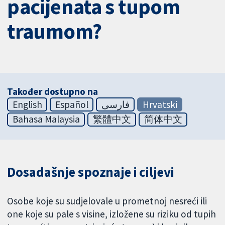
pacijenata s tupom
traumom?
Također dostupno na
English
Español
فارسی
Hrvatski
Bahasa Malaysia
繁體中文
简体中文
Dosadašnje spoznaje i ciljevi
Osobe koje su sudjelovale u prometnoj nesreći ili
one koje su pale s visine, izložene su riziku od tupih