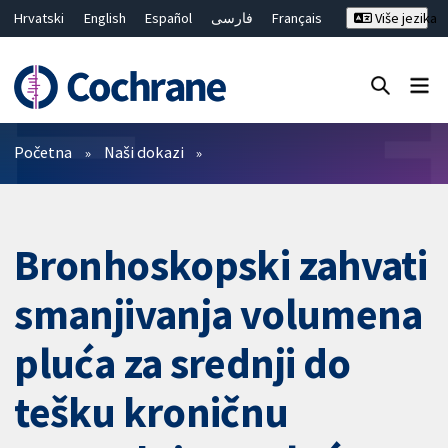
Hrvatski
English
Español
فارسی
Français
Više jezika
Русский
Deutsch
Bahasa Malaysia
ไทย
繁體中文
简体中文
Close search ✖
Prečistači
Početna
Naši dokazi
Bronhoskopski zahvati
smanjivanja volumena
pluća za srednji do
tešku kroničnu