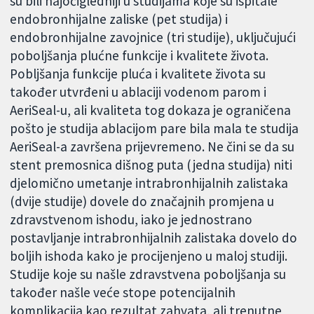
su bili najočigledniji u studijama koje su ispitale
endobronhijalne zaliske (pet studija) i
endobronhijalne zavojnice (tri studije), uključujući
poboljšanja plućne funkcije i kvalitete života.
Pobljšanja funkcije pluća i kvalitete života su
također utvrđeni u ablaciji vodenom parom i
AeriSeal-u, ali kvaliteta tog dokaza je ograničena
pošto je studija ablacijom pare bila mala te studija
AeriSeal-a završena prijevremeno. Ne čini se da su
stent premosnica dišnog puta (jedna studija) niti
djelomično umetanje intrabronhijalnih zalistaka
(dvije studije) dovele do značajnih promjena u
zdravstvenom ishodu, iako je jednostrano
postavljanje intrabronhijalnih zalistaka dovelo do
boljih ishoda kako je procijenjeno u maloj studiji.
Studije koje su našle zdravstvena poboljšanja su
također našle veće stope potencijalnih
komplikacija kao rezultat zahvata, ali trenutne