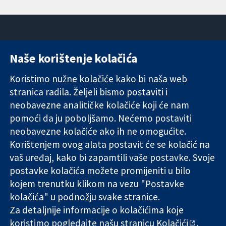
Naše korištenje kolačića
11-13 Cavendish
Kontaktirajte
Square
nas
Koristimo nužne kolačiće kako bi naša web
Pouzdani dokazi.
London
Novosti
stranica radila. Željeli bismo postaviti i
Utemeljeni
W1G 0AN
Ured za
dokazi.
Ujedinjeno
medije
neobavezne analitičke kolačiće koji će nam
Bolje zdravlje.
Kraljevstvo
O nama
pomoći da ju poboljšamo. Nećemo postaviti
Poslovi
neobavezne kolačiće ako ih ne omogućite.
Cochrane
Korištenjem ovog alata postavit će se kolačić na
Library
vaš uređaj, kako bi zapamtili vaše postavke. Svoje
postavke kolačića možete promijeniti u bilo
kojem trenutku klikom na vezu "Postavke
The Cochrane Collaboration is a charity (no. 1045921) and a
kolačića" u podnožju svake stranice.
company limited by guarantee (no. 03044323) registered in
England & Wales. VAT registration number GB 718 2127 49.
Za detaljnije informacije o kolačićima koje
koristimo pogledajte našu stranicu
Kolačići
.