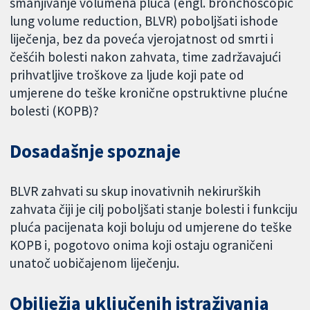
smanjivanje volumena pluća (engl. bronchoscopic
lung volume reduction, BLVR) poboljšati ishode
liječenja, bez da poveća vjerojatnost od smrti i
češćih bolesti nakon zahvata, time zadržavajući
prihvatljive troškove za ljude koji pate od
umjerene do teške kronične opstruktivne plućne
bolesti (KOPB)?
Dosadašnje spoznaje
BLVR zahvati su skup inovativnih nekirurških
zahvata čiji je cilj poboljšati stanje bolesti i funkciju
pluća pacijenata koji boluju od umjerene do teške
KOPB i, pogotovo onima koji ostaju ograničeni
unatoč uobičajenom liječenju.
Obilježja uključenih istraživanja