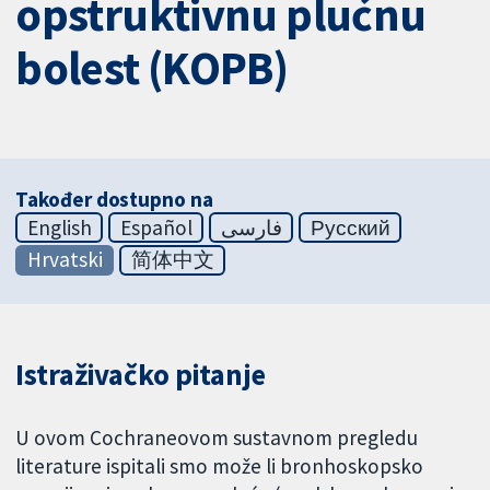
opstruktivnu plućnu
bolest (KOPB)
Također dostupno na
English
Español
فارسی
Русский
Hrvatski
简体中文
Istraživačko pitanje
U ovom Cochraneovom sustavnom pregledu
literature ispitali smo može li bronhoskopsko