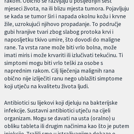
rakom. Obično se razvijaju u posljednjih šest
mjeseci života, na ili blizu mjesta tumora. Pojavljuju
se kada se tumor širi i napada okolnu kožu i krvne
žile, uzrokujući njihovo propadanje. To područje
gubi hranjive tvari zbog slabog protoka krvi i
naposljetku tkivo umire, što dovodi do maligne
rane. Ta vrsta rane može biti vrlo bolna, može
imati miris i može krvariti ili izlučivati tekućinu. Ti
simptomi mogu biti vrlo teški za osobe s
naprednim rakom. Cilj liječenja malignih rana
obično nije izliječiti ranu nego ublažiti simptome
koji utječu na kvalitetu života ljudi.
Antibiotici su lijekovi koji djeluju na bakterijske
infekcije. Sustavni antibiotici utječu na cijeli
organizam. Mogu se davati na usta (oralno) u
obliku tableta ili drugim načinima kao što je putem
injekcije. Tražili smo u istraživanjima dokaze o