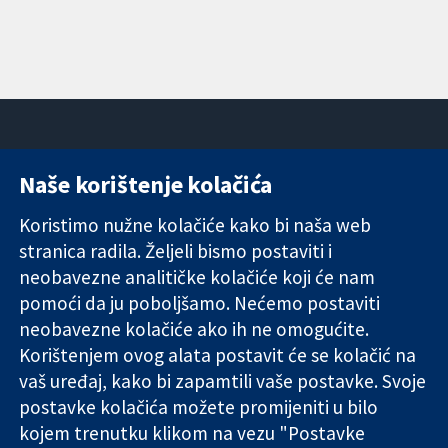
Naše korištenje kolačića
11-13 Cavendish
Kontaktirajte
Square
nas
Koristimo nužne kolačiće kako bi naša web
Pouzdani dokazi.
London
Novosti
stranica radila. Željeli bismo postaviti i
Utemeljeni
W1G 0AN
Ured za
dokazi.
neobavezne analitičke kolačiće koji će nam
Ujedinjeno
medije
Bolje zdravlje.
Kraljevstvo
O nama
pomoći da ju poboljšamo. Nećemo postaviti
Poslovi
neobavezne kolačiće ako ih ne omogućite.
Cochrane
Korištenjem ovog alata postavit će se kolačić na
Library
vaš uređaj, kako bi zapamtili vaše postavke. Svoje
postavke kolačića možete promijeniti u bilo
kojem trenutku klikom na vezu "Postavke
The Cochrane Collaboration is a charity (no. 1045921) and a