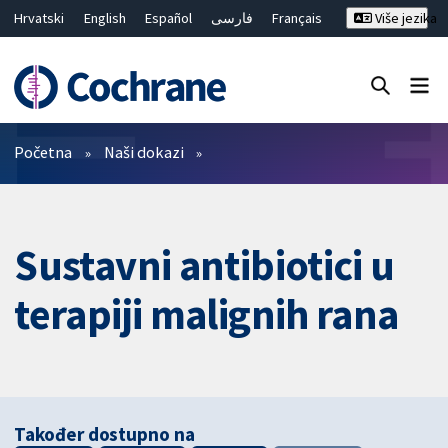
Hrvatski
English
Español
فارسی
Français
Više jezika
Русский
Deutsch
Bahasa Malaysia
ไทย
繁體中文
简体中文
Close search ✖
Prečistači
Početna
Naši dokazi
Sustavni antibiotici u
terapiji malignih rana
Također dostupno na