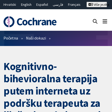
Hrvatski
English
Español
فارسی
Français
Više jezika
Русский
Deutsch
Bahasa Malaysia
ไทย
繁體中文
简体中文
Close search ✖
Prečistači
Početna
Naši dokazi
Kognitivno-
bihevioralna terapija
putem interneta uz
podršku terapeuta za