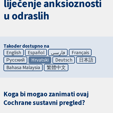
liječenje anksioznosti
u odraslih
Također dostupno na
English
Español
فارسی
Français
Русский
Hrvatski
Deutsch
日本語
Bahasa Malaysia
繁體中文
Koga bi mogao zanimati ovaj
Cochrane sustavni pregled?