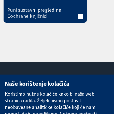
Puni sustavni pregled na
Cochrane knjižnici
Naše korištenje kolačića
11-13 Cavendish
Kontaktirajte
Square
nas
Koristimo nužne kolačiće kako bi naša web
Pouzdani dokazi.
London
Novosti
stranica radila. Željeli bismo postaviti i
Utemeljeni
W1G 0AN
Ured za
dokazi.
neobavezne analitičke kolačiće koji će nam
Ujedinjeno
medije
Bolje zdravlje.
Kraljevstvo
O nama
pomoći da ju poboljšamo. Nećemo postaviti