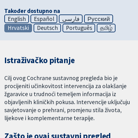
Također dostupno na
English
Español
فارسی
Русский
Hrvatski
Deutsch
Português
தமிழ்
Istraživačko pitanje
Cilj ovog Cochrane sustavnog pregleda bio je
procijeniti učinkovitost intervencija za olakšanje
žgaravice u trudnoći temeljem informacija iz
objavljenih kliničkih pokusa. Intervencije uključuju
savjetovanje o prehrani, promjenu stila života,
lijekove i komplementarne terapije.
Zašto je ovaj sustavni pregled