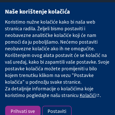
Naše korištenje kolačića
11-13 Cavendish
Kontaktirajte
Square
nas
Koristimo nužne kolačiće kako bi naša web
Pouzdani dokazi.
London
Novosti
stranica radila. Željeli bismo postaviti i
Utemeljeni
W1G 0AN
Ured za
dokazi.
neobavezne analitičke kolačiće koji će nam
Ujedinjeno
medije
Bolje zdravlje.
Kraljevstvo
O nama
pomoći da ju poboljšamo. Nećemo postaviti
Poslovi
neobavezne kolačiće ako ih ne omogućite.
Cochrane
Korištenjem ovog alata postavit će se kolačić na
Library
vaš uređaj, kako bi zapamtili vaše postavke. Svoje
postavke kolačića možete promijeniti u bilo
kojem trenutku klikom na vezu "Postavke
The Cochrane Collaboration is a charity (no. 1045921) and a
kolačića" u podnožju svake stranice.
company limited by guarantee (no. 03044323) registered in
Za detaljnije informacije o kolačićima koje
England & Wales. VAT registration number GB 718 2127 49.
koristimo pogledajte našu stranicu
Kolačići
.
Copyright © 2026 The Cochrane Collaboration
Uvjeti korištenja
|
Odricanje od odgovornosti
|
Privatnost
|
Politika kolačića
|
Postavke kolačića
Prihvati sve
Postaviti