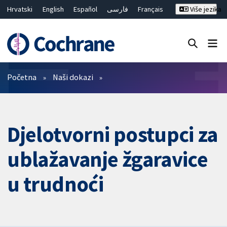
Hrvatski
English
Español
فارسی
Français
Više jezika
Русский
Deutsch
Bahasa Malaysia
ไทย
繁體中文
简体中文
Close search ✖
Prečistači
Početna
Naši dokazi
Djelotvorni postupci za
ublažavanje žgaravice
u trudnoći