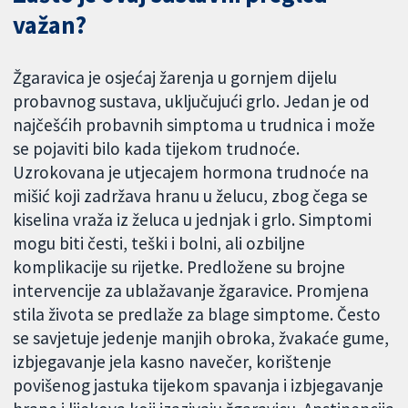
važan?
Žgaravica je osjećaj žarenja u gornjem dijelu
probavnog sustava, uključujući grlo. Jedan je od
najčešćih probavnih simptoma u trudnica i može
se pojaviti bilo kada tijekom trudnoće.
Uzrokovana je utjecajem hormona trudnoće na
mišić koji zadržava hranu u želucu, zbog čega se
kiselina vraža iz želuca u jednjak i grlo. Simptomi
mogu biti česti, teški i bolni, ali ozbiljne
komplikacije su rijetke. Predložene su brojne
intervencije za ublažavanje žgaravice. Promjena
stila života se predlaže za blage simptome. Često
se savjetuje jedenje manjih obroka, žvakaće gume,
izbjegavanje jela kasno navečer, korištenje
povišenog jastuka tijekom spavanja i izbjegavanje