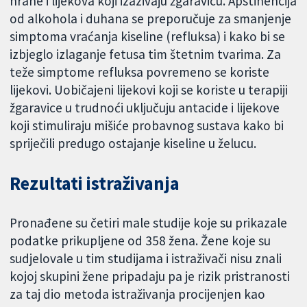
hrane i lijekova koji izazivaju žgaravicu. Apstinencija
od alkohola i duhana se preporučuje za smanjenje
simptoma vraćanja kiseline (refluksa) i kako bi se
izbjeglo izlaganje fetusa tim štetnim tvarima. Za
teže simptome refluksa povremeno se koriste
lijekovi. Uobičajeni lijekovi koji se koriste u terapiji
žgaravice u trudnoći uključuju antacide i lijekove
koji stimuliraju mišiće probavnog sustava kako bi
spriječili predugo ostajanje kiseline u želucu.
Rezultati istraživanja
Pronađene su četiri male studije koje su prikazale
podatke prikupljene od 358 žena. Žene koje su
sudjelovale u tim studijama i istraživači nisu znali
kojoj skupini žene pripadaju pa je rizik pristranosti
za taj dio metoda istraživanja procijenjen kao