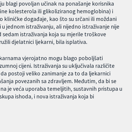
ju blagi povoljan učinak na ponašanje korisnika
ine kolesterola ili glikoliziranog hemoglobina) i
lo kliničke događaje, kao što su srčani ili moždani
i u jednom istraživanju, ali nijedno istraživanje nije
d sedam istraživanja koja su mjerile troškove
ili djelatnici ljekarni, bila isplativa.
ljekarnama vjerojatno mogu blago poboljšati
umnoj cijeni. Istraživanja su uključivala različite
i da postoji veliko zanimanje za to da ljekarnici
šanja povezanih sa zdravljem. Međutim, da bi se
na je veća uporaba temeljitih, sustavnih pristupa u
kupa ishoda, i nova istraživanja koja bi