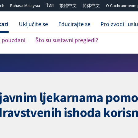
ch
Bahasa Malaysia
ไทย
繁體中文
简体中文
O Cochraneovim 
kazi
Uključite se
Educirajte se
Proizvodi i usl
i pouzdani
Što su sustavni pregledi?
Close search ✖
u javnim ljekarnama pomo
zdravstvenih ishoda korisn