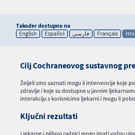
Također dostupno na
English
Español
فارسی
Français
Hrv
Cilj Cochraneovog sustavnog pr
Željeli smo saznati mogu li intervencije koje 
zdravlje i koje su dostupne u javnim ljekarnama,
interakciju s korisnicima ljekarni i mogu li pob
Ključni rezultati
Ljekarne i njihovi radnici mogu imati važnu ulo