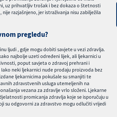
i, uz prihvatljiv trošak i bez dokaza o štetnosti
nije razjašnjeno, jer istraživanja nisu zabilježila
avnom pregledu?
u ljudi , gdje mogu dobiti savjete u vezi zdravlja.
ako najbolje uzeti određeni lijek, ali ljekarnici u
ivnosti, poput savjeta o zdravoj prehrani i
Iako neki ljekarnici nude prodaju proizvoda bez
izdane ljekarnicima pokušale su smanjiti te
je javnih zdravstvenih usluga utemeljenih na
ponašanja vezana za zdravlje vrlo složeni. Ljekarne
i djelatnosti promicanja zdravlja koje se isporučuju u
oji su odgovorni za zdravstvo mogu odlučiti vrijedi