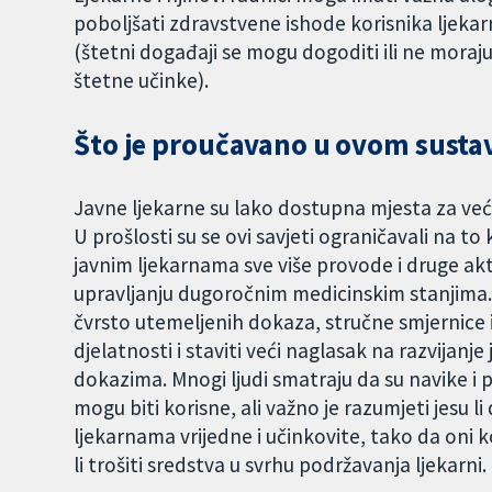
poboljšati zdravstvene ishode korisnika ljekarn
(štetni događaji se mogu dogoditi ili ne moraju, 
štetne učinke).
Što je proučavano u ovom sust
Javne ljekarne su lako dostupna mjesta za većin
U prošlosti su se ovi savjeti ograničavali na to k
javnim ljekarnama sve više provode i druge akt
upravljanju dugoročnim medicinskim stanjima. 
čvrsto utemeljenih dokaza, stručne smjernice 
djelatnosti i staviti veći naglasak na razvijan
dokazima. Mnogi ljudi smatraju da su navike i 
mogu biti korisne, ali važno je razumjeti jesu l
ljekarnama vrijedne i učinkovite, tako da oni k
li trošiti sredstva u svrhu podržavanja ljekarni.