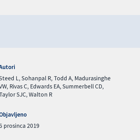
Autori
Steed L
Sohanpal R
Todd A
Madurasinghe
VW
Rivas C
Edwards EA
Summerbell CD
Taylor SJC
Walton R
Objavljeno
6 prosinca 2019