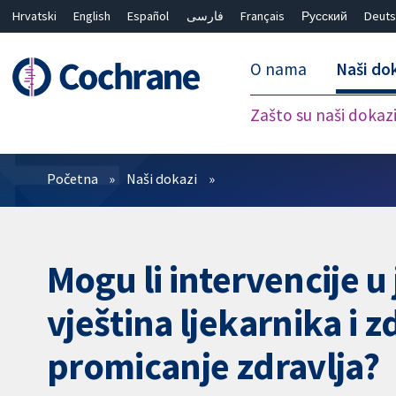
Hrvatski
English
Español
فارسی
Français
Русский
Deuts
O nama
Naši do
Zašto su naši dokaz
Prečistači
Početna
Naši dokazi
Mogu li intervencije 
vještina ljekarnika i 
promicanje zdravlja?