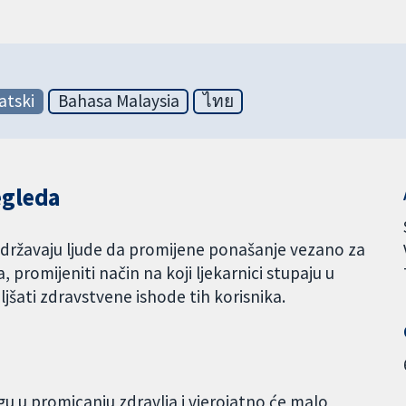
atski
Bahasa Malaysia
ไทย
egleda
podržavaju ljude da promijene ponašanje vezano za
 promijeniti način na koji ljekarnici stupaju u
oljšati zdravstvene ishode tih korisnika.
gu u promicanju zdravlja i vjerojatno će malo