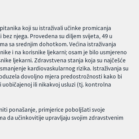
pitanika koji su istraživali učinke promicanja
i bez njega. Provedena su diljem svijeta, 49 u
ma sa srednjim dohotkom. Većina istraživanja
tnike i na korisnike ljekarni; osam je bilo usmjereno
snike ljekarni. Zdravstvena stanja koja su najčešće
 smanjenje kardiovaskularnog rizika. Istraživanja su
u poduzela dovoljno mjera predostrožnosti kako bi
ni uobičajenoj ili nikakvoj usluzi (tj. kontrolna
niti ponašanje, primjerice poboljšati svoje
ma da učinkovitije upravljaju svojim zdravstvenim