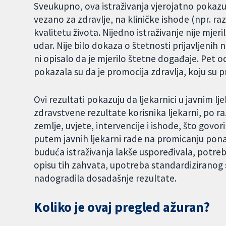
Sveukupno, ova istraživanja vjerojatno pokazu
vezano za zdravlje, na kliničke ishode (npr. raz
kvalitetu života. Nijedno istraživanje nije mjeri
udar. Nije bilo dokaza o štetnosti prijavljenih n
ni opisalo da je mjerilo štetne događaje. Pet o
pokazala su da je promocija zdravlja, koju su pruž
Ovi rezultati pokazuju da ljekarnici u javnim 
zdravstvene rezultate korisnika ljekarni, po raz
zemlje, uvjete, intervencije i ishode, što govor
putem javnih ljekarni rade na promicanju pona
buduća istraživanja lakše uspoređivala, potreb
opisu tih zahvata, upotreba standardiziranog s
nadogradila dosadašnje rezultate.
Koliko je ovaj pregled ažuran?