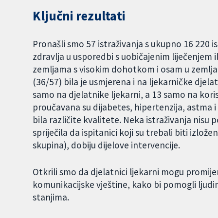
Ključni rezultati
Pronašli smo 57 istraživanja s ukupno 16 220 is
zdravlja u usporedbi s uobičajenim liječenjem il
zemljama s visokim dohotkom i osam u zemlja
(36/57) bila je usmjerena i na ljekarničke djela
samo na djelatnike ljekarni, a 13 samo na kori
proučavana su dijabetes, hipertenzija, astma i
bila različite kvalitete. Neka istraživanja nis
spriječila da ispitanici koji su trebali biti izlože
skupina), dobiju dijelove intervencije.
Otkrili smo da djelatnici ljekarni mogu promije
komunikacijske vještine, kako bi pomogli ljudi
stanjima.