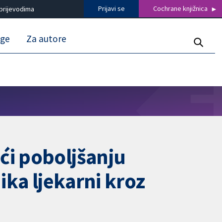
Prijavi se
Cochrane knjižnica
prijevodima
uge
Za autore
ći poboljšanju
ika ljekarni kroz