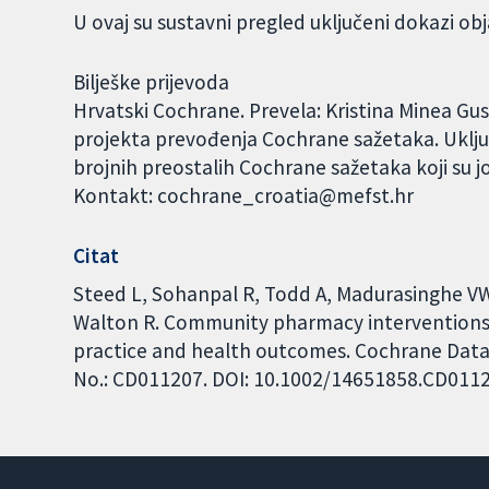
U ovaj su sustavni pregled uključeni dokazi obj
Bilješke prijevoda
Hrvatski Cochrane. Prevela: Kristina Minea Gus
projekta prevođenja Cochrane sažetaka. Uklju
brojnih preostalih Cochrane sažetaka koji su j
Kontakt: cochrane_croatia@mefst.hr
Citat
Steed L, Sohanpal R, Todd A, Madurasinghe VW
Walton R. Community pharmacy interventions f
practice and health outcomes. Cochrane Datab
No.: CD011207. DOI: 10.1002/14651858.CD011