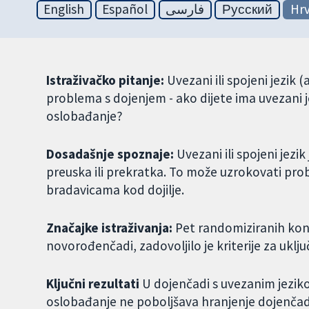
English
Español
فارسی
Русский
Hrv
Istraživačko pitanje:
Uvezani ili spojeni jezik (
problema s dojenjem - ako dijete ima uvezani j
oslobađanje?
Dosadašnje spoznaje:
Uvezani ili spojeni jezi
preuska ili prekratka. To može uzrokovati prob
bradavicama kod dojilje.
Značajke istraživanja:
Pet randomiziranih kont
novorođenčadi, zadovoljilo je kriterije za uklju
Ključni rezultati
U dojenčadi s uvezanim jezik
oslobađanje ne poboljšava hranjenje dojenčadi,