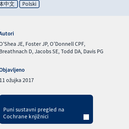
体中文
Polski
Autori
O'Shea JE
Foster JP
O'Donnell CPF
Breathnach D
Jacobs SE
Todd DA
Davis PG
Objavljeno
11 ožujka 2017
Puni sustavni pregled na
Cochrane knjižnici