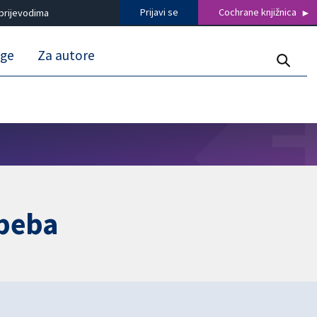
Prijavi se
Cochrane knjižnica
prijevodima
uge
Za autore
 beba