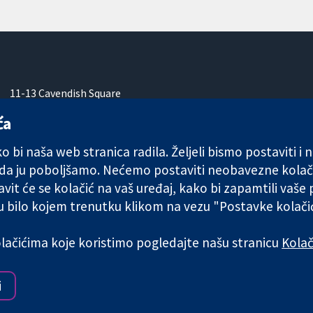
11-13 Cavendish Square
London
ća
W1G 0AN
Ujedinjeno Kraljevstvo
 bi naša web stranica radila. Željeli bismo postaviti i
 da ju poboljšamo. Nećemo postaviti neobavezne kolač
vit će se kolačić na vaš uređaj, kako bi zapamtili vaše
 u bilo kojem trenutku klikom na vezu "Postavke kolač
any limited by guarantee (no. 03044323) registered in England & W
kolačićima koje koristimo pogledajte našu stranicu
Kolač
Uvjeti korištenja
|
Odricanje od
i