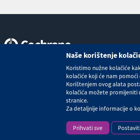
Naše korištenje kolači
Pouzdani dokazi.
Utemeljeni dokazi.
Koristimo nužne kolačiće kako
Bolje zdravlje.
kolačiće koji će nam pomoći
Korištenjem ovog alata posta
kolačića možete promijeniti
stranice.
The Cochrane Collaboration is a charity (no. 1045921) and a comp
Za detaljnije informacije o 
Copyright © 2026 The Cochrane Collaboration
Prihvati sve
Postavit