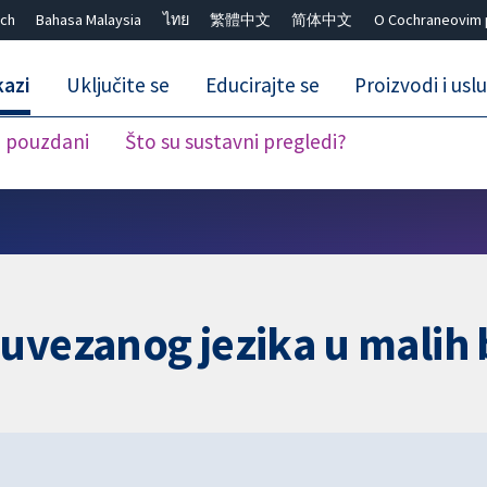
ch
Bahasa Malaysia
ไทย
繁體中文
简体中文
O Cochraneovim 
kazi
Uključite se
Educirajte se
Proizvodi i usl
i pouzdani
Što su sustavni pregledi?
Close search ✖
 uvezanog jezika u malih