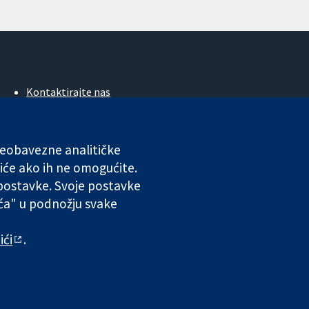
Kontaktirajte nas
Novosti
Ured za medije
O nama
 neobavezne analitičke
Poslovi
iće ako ih ne omogućite.
Cochrane Library
 postavke. Svoje postavke
ića" u podnožju svake
ales. VAT registration number GB 718 2127 49.
ići
.
 odgovornosti
|
Privatnost
|
Politika kolačića
|
Postavke kolačića