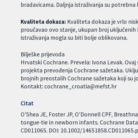
bradavicama. Daljnja istraživanja su potrebna k
Kvaliteta dokaza:
Kvaliteta dokaza je vrlo nis
proučavao ovo stanje, ukupan broj uključenih b
istraživanja mogla su biti bolje oblikovana.
Bilješke prijevoda
Hrvatski Cochrane. Prevela: Ivona Levak. Ovaj
projekta prevođenja Cochrane sažetaka. Uklju
brojnih preostalih Cochrane sažetaka koji su j
Kontakt: cochrane_croatia@mefst.hr
Citat
O'Shea JE, Foster JP, O'Donnell CPF, Breathna
tongue-tie in newborn infants. Cochrane Datab
CD011065. DOI: 10.1002/14651858.CD011065.p