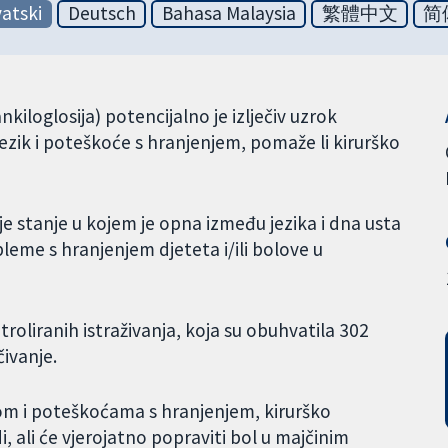
atski
Deutsch
Bahasa Malaysia
繁體中文
简
ankiloglosija) potencijalno je izlječiv uzrok
ezik i poteškoće s hranjenjem, pomaže li kirurško
k je stanje u kojem je opna između jezika i dna usta
leme s hranjenjem djeteta i/ili bolove u
roliranih istraživanja, koja su obuhvatila 302
čivanje.
om i poteškoćama s hranjenjem, kirurško
 ali će vjerojatno popraviti bol u majčinim