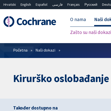
Hrvatski
English
Español
فارسی
Français
Русский
Deuts
O nama
Naši do
Zašto su naši dokaz
Prečistači
Početna
Naši dokazi
Kirurško oslobađanje
Također dostupno na