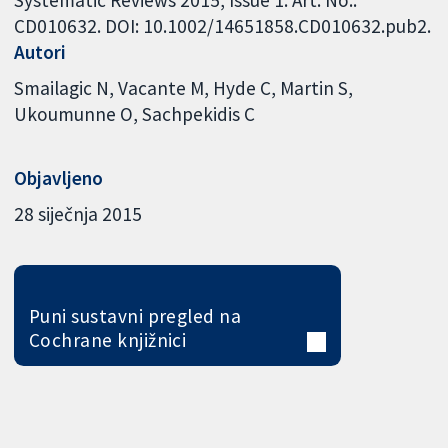
Systematic Reviews 2015, Issue 1. Art. No.:
CD010632. DOI: 10.1002/14651858.CD010632.pub2.
Autori
Smailagic N
Vacante M
Hyde C
Martin S
Ukoumunne O
Sachpekidis C
Objavljeno
28 siječnja 2015
Puni sustavni pregled na
Cochrane knjižnici