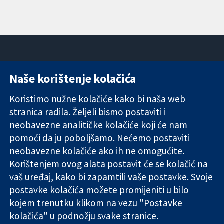
Naše korištenje kolačića
11-13 Cavendish
Kontaktirajte
Square
nas
Koristimo nužne kolačiće kako bi naša web
Pouzdani dokazi.
London
Novosti
stranica radila. Željeli bismo postaviti i
Utemeljeni
W1G 0AN
Ured za
dokazi.
Ujedinjeno
medije
neobavezne analitičke kolačiće koji će nam
Bolje zdravlje.
Kraljevstvo
O nama
pomoći da ju poboljšamo. Nećemo postaviti
Poslovi
neobavezne kolačiće ako ih ne omogućite.
Cochrane
Korištenjem ovog alata postavit će se kolačić na
Library
vaš uređaj, kako bi zapamtili vaše postavke. Svoje
postavke kolačića možete promijeniti u bilo
kojem trenutku klikom na vezu "Postavke
The Cochrane Collaboration is a charity (no. 1045921) and a
kolačića" u podnožju svake stranice.
company limited by guarantee (no. 03044323) registered in