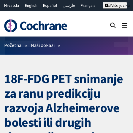
Hrvatski
English
Español
فارسی
Français
Više jezika
Русский
Deutsch
Bahasa Malaysia
ไทย
繁體中文
简体中文
Close search ✖
Prečistači
Početna
Naši dokazi
18F-FDG PET snimanje
za ranu predikciju
razvoja Alzheimerove
bolesti ili drugih