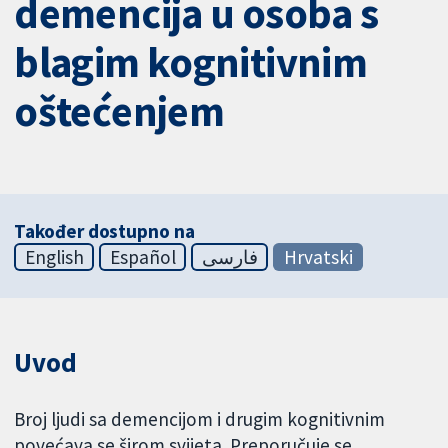
demencija u osoba s
blagim kognitivnim
oštećenjem
Također dostupno na
English
Español
فارسی
Hrvatski
Uvod
Broj ljudi sa demencijom i drugim kognitivnim
povećava se širom svijeta. Preporučuje se