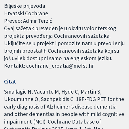
Bilješke prijevoda
Hrvatski Cochrane
Preveo: Admir Terzić
Ovaj sažetak preveden je u okviru volonterskog
projekta prevođenja Cochraneovih sažetaka.
Uključite se u projekt i pomozite nam u prevođenju
brojnih preostalih Cochraneovih sažetaka koji su
još uvijek dostupni samo na engleskom jeziku.
Kontakt: cochrane_croatia@mefst.hr
Citat
Smailagic N, Vacante M, Hyde C, Martin S,
Ukoumunne O, Sachpekidis C. 18F-FDG PET for the
early diagnosis of Alzheimer’s disease dementia
and other dementias in people with mild cognitive
impairment (MCI). Cochrane Database of