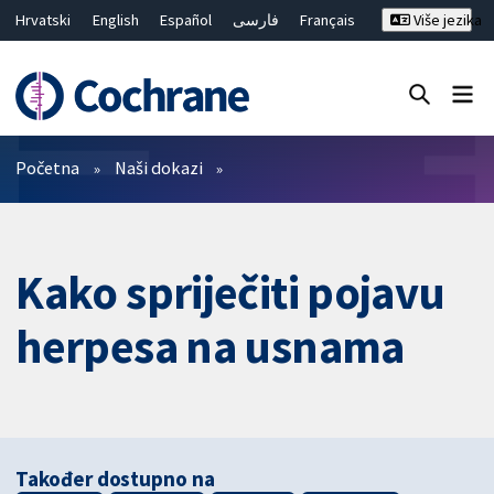
Hrvatski
English
Español
فارسی
Français
Više jezika
Русский
Deutsch
Bahasa Malaysia
ไทย
繁體中文
简体中文
Close search ✖
Prečistači
Početna
Naši dokazi
Kako spriječiti pojavu
herpesa na usnama
Također dostupno na