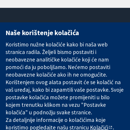
Naše korištenje kolačića
11-13 Cavendish
Kontaktirajte
Square
nas
Koristimo nužne kolačiće kako bi naša web
Pouzdani dokazi.
London
Novosti
stranica radila. Željeli bismo postaviti i
Utemeljeni
W1G 0AN
Ured za
dokazi.
Ujedinjeno
medije
neobavezne analitičke kolačiće koji će nam
Bolje zdravlje.
Kraljevstvo
O nama
pomoći da ju poboljšamo. Nećemo postaviti
Poslovi
neobavezne kolačiće ako ih ne omogućite.
Cochrane
Korištenjem ovog alata postavit će se kolačić na
Library
vaš uređaj, kako bi zapamtili vaše postavke. Svoje
postavke kolačića možete promijeniti u bilo
kojem trenutku klikom na vezu "Postavke
The Cochrane Collaboration is a charity (no. 1045921) and a
kolačića" u podnožju svake stranice.
company limited by guarantee (no. 03044323) registered in
England & Wales. VAT registration number GB 718 2127 49.
Za detaljnije informacije o kolačićima koje
koristimo pogledajte našu stranicu
Kolačići
.