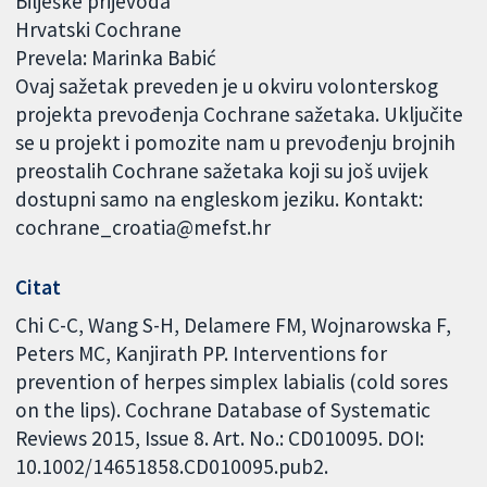
Bilješke prijevoda
Hrvatski Cochrane
Prevela: Marinka Babić
Ovaj sažetak preveden je u okviru volonterskog
projekta prevođenja Cochrane sažetaka. Uključite
se u projekt i pomozite nam u prevođenju brojnih
preostalih Cochrane sažetaka koji su još uvijek
dostupni samo na engleskom jeziku. Kontakt:
cochrane_croatia@mefst.hr
Citat
Chi C-C, Wang S-H, Delamere FM, Wojnarowska F,
Peters MC, Kanjirath PP. Interventions for
prevention of herpes simplex labialis (cold sores
on the lips). Cochrane Database of Systematic
Reviews 2015, Issue 8. Art. No.: CD010095. DOI:
10.1002/14651858.CD010095.pub2.