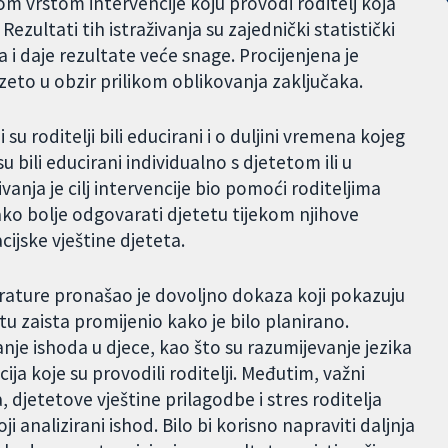
gom vrstom intervencije koju provodi roditelj koja
ezultati tih istraživanja su zajednički statistički
 i daje rezultate veće snage. Procijenjena je
uzeto u obzir prilikom oblikovanja zaključaka.
 su roditelji bili educirani i o duljini vremena kojeg
su bili educirani individualno s djetetom ili u
vanja je cilj intervencije bio pomoći roditeljima
kako bolje odgovarati djetetu tijekom njihove
cijske vještine djeteta.
erature pronašao je dovoljno dokaza koji pokazuju
tu zaista promijenio kako je bilo planirano.
nje ishoda u djece, kao što su razumijevanje jezika
ija koje su provodili roditelji. Međutim, važni
, djetetove vještine prilagodbe i stres roditelja
oji analizirani ishod. Bilo bi korisno napraviti daljnja