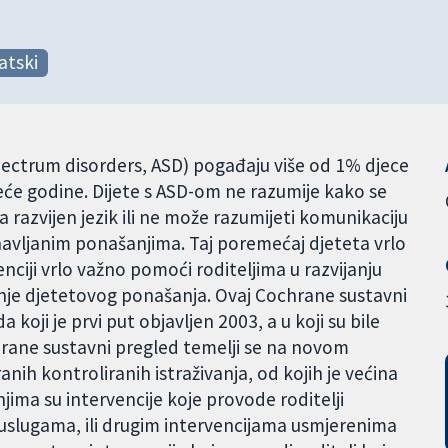
atski
pectrum disorders, ASD) pogađaju više od 1% djece
reće godine. Dijete s ASD-om ne razumije kako se
zvijen jezik ili ne može razumijeti komunikaciju
onavljanim ponašanjima. Taj poremećaj djeteta vrlo
enciji vrlo važno pomoći roditeljima u razvijanju
anje djetetovog ponašanja. Ovaj Cochrane sustavni
 koji je prvi put objavljen 2003, a u koji su bile
chrane sustavni pregled temelji se na novom
anih kontroliranih istraživanja, od kojih je većina
jima su intervencije koje provode roditelji
uslugama, ili drugim intervencijama usmjerenima