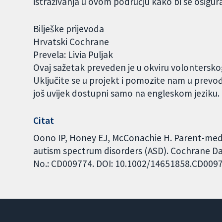
istraživanja u ovom području kako bi se osigura
Bilješke prijevoda
Hrvatski Cochrane
Prevela: Livia Puljak
Ovaj sažetak preveden je u okviru volontersk
Uključite se u projekt i pomozite nam u prevo
još uvijek dostupni samo na engleskom jeziku
Citat
Oono IP, Honey EJ, McConachie H. Parent-medi
autism spectrum disorders (ASD). Cochrane Dat
No.: CD009774. DOI: 10.1002/14651858.CD009