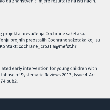
lo da znanstvenici mjere rezultate na isti način.
og projekta prevođenja Cochrane sažetaka.
đenju brojnih preostalih Cochrane sažetaka koji su
. Kontakt: cochrane_croatia@mefst.hr
ated early intervention for young children with
abase of Systematic Reviews 2013, Issue 4. Art.
774.pub2.