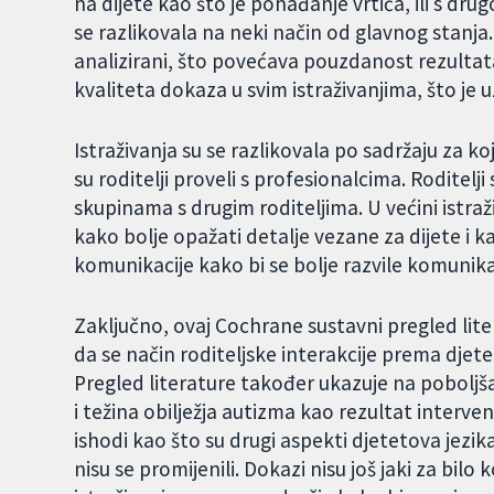
na dijete kao što je pohađanje vrtića, ili s dru
se razlikovala na neki način od glavnog stanja. R
analizirani, što povećava pouzdanost rezultata
kvaliteta dokaza u svim istraživanjima, što je 
Istraživanja su se razlikovala po sadržaju za koji
su roditelji proveli s profesionalcima. Roditelji 
skupinama s drugim roditeljima. U većini istraži
kako bolje opažati detalje vezane za dijete i 
komunikacije kako bi se bolje razvile komunika
Zaključno, ovaj Cochrane sustavni pregled lit
da se način roditeljske interakcije prema djete
Pregled literature također ukazuje na poboljša
i težina obilježja autizma kao rezultat intervenc
ishodi kao što su drugi aspekti djetetova jezika
nisu se promijenili. Dokazi nisu još jaki za bilo k