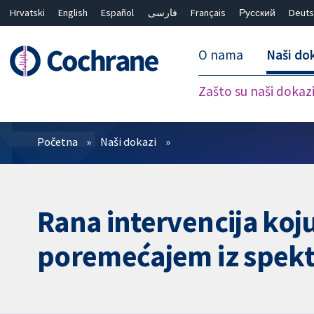
Hrvatski
English
Español
فارسی
Français
Русский
Deuts
O nama
Naši do
Zašto su naši dokaz
Prečistači
Početna
Naši dokazi
Rana intervencija koju
poremećajem iz spekt