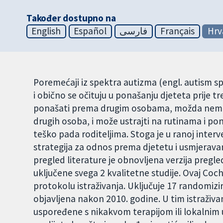
Također dostupno na
English
Español
فارسی
Français
Hrv
Poremećaji iz spektra autizma (engl. autism s
i obično se očituju u ponašanju djeteta prije t
ponašati prema drugim osobama, možda nema ra
drugih osoba, i može ustrajti na rutinama i p
teško pada roditeljima. Stoga je u ranoj interv
strategija za odnos prema djetetu i usmjerav
pregled literature je obnovljena verzija pregleda
uključene svega 2 kvalitetne studije. Ovaj Co
protokolu istraživanja. Uključuje 17 randomizir
objavljena nakon 2010. godine. U tim istraživan
uspoređene s nikakvom terapijom ili lokalnim 