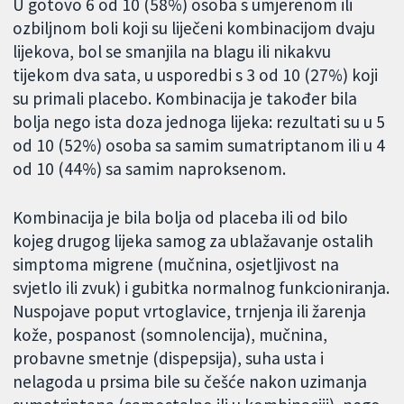
U gotovo 6 od 10 (58%) osoba s umjerenom ili
ozbiljnom boli koji su liječeni kombinacijom dvaju
lijekova, bol se smanjila na blagu ili nikakvu
tijekom dva sata, u usporedbi s 3 od 10 (27%) koji
su primali placebo. Kombinacija je također bila
bolja nego ista doza jednoga lijeka: rezultati su u 5
od 10 (52%) osoba sa samim sumatriptanom ili u 4
od 10 (44%) sa samim naproksenom.
Kombinacija je bila bolja od placeba ili od bilo
kojeg drugog lijeka samog za ublažavanje ostalih
simptoma migrene (mučnina, osjetljivost na
svjetlo ili zvuk) i gubitka normalnog funkcioniranja.
Nuspojave poput vrtoglavice, trnjenja ili žarenja
kože, pospanost (somnolencija), mučnina,
probavne smetnje (dispepsija), suha usta i
nelagoda u prsima bile su češće nakon uzimanja