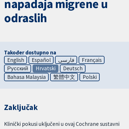
napadaja migrene u
odraslih
Također dostupno na
English
Español
فارسی
Français
Русский
Hrvatski
Deutsch
Bahasa Malaysia
繁體中文
Polski
Zaključak
Klinički pokusi uključeni u ovaj Cochrane sustavni