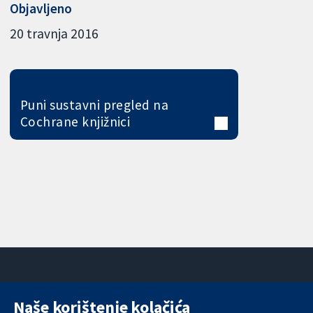
Objavljeno
20 travnja 2016
Puni sustavni pregled na
Cochrane knjižnici
Naše korištenje kolačića
11-13 Cavendish
Kontaktirajte