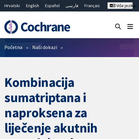
Hrvatski
English
Español
فارسی
Français
Više jezika
Русский
Deutsch
Bahasa Malaysia
ไทย
繁體中文
简体中文
Close search ✖
Prečistači
Početna
Naši dokazi
Kombinacija
sumatriptana i
naproksena za
liječenje akutnih