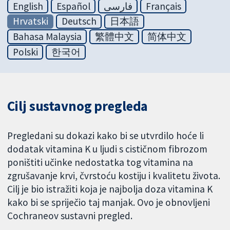
English
Español
فارسی
Français
Hrvatski
Deutsch
日本語
Bahasa Malaysia
繁體中文
简体中文
Polski
한국어
Cilj sustavnog pregleda
Pregledani su dokazi kako bi se utvrdilo hoće li
dodatak vitamina K u ljudi s cističnom fibrozom
poništiti učinke nedostatka tog vitamina na
zgrušavanje krvi, čvrstoću kostiju i kvalitetu života.
Cilj je bio istražiti koja je najbolja doza vitamina K
kako bi se spriječio taj manjak. Ovo je obnovljeni
Cochraneov sustavni pregled.