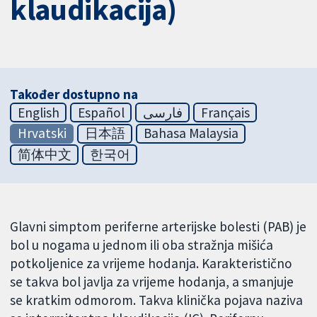
klaudikacija)
Također dostupno na
English
Español
فارسی
Français
Hrvatski
日本語
Bahasa Malaysia
简体中文
한국어
Glavni simptom periferne arterijske bolesti (PAB) je
bol u nogama u jednom ili oba stražnja mišića
potkoljenice za vrijeme hodanja. Karakteristično
se takva bol javlja za vrijeme hodanja, a smanjuje
se kratkim odmorom. Takva klinička pojava naziva