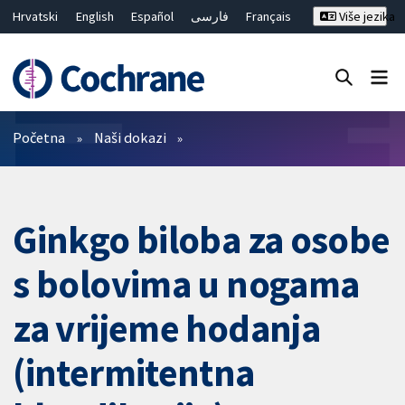
Hrvatski
English
Español
فارسی
Français
Više jezika
Русский
Deutsch
Bahasa Malaysia
ไทย
繁體中文
简体中文
Close search ✖
Prečistači
Početna
Naši dokazi
Ginkgo biloba za osobe
s bolovima u nogama
za vrijeme hodanja
(intermitentna