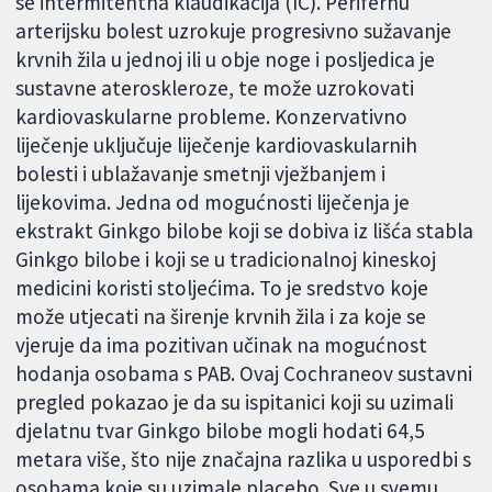
se intermitentna klaudikacija (IC). Perifernu
arterijsku bolest uzrokuje progresivno sužavanje
krvnih žila u jednoj ili u obje noge i posljedica je
sustavne ateroskleroze, te može uzrokovati
kardiovaskularne probleme. Konzervativno
liječenje uključuje liječenje kardiovaskularnih
bolesti i ublažavanje smetnji vježbanjem i
lijekovima. Jedna od mogućnosti liječenja je
ekstrakt Ginkgo bilobe koji se dobiva iz lišća stabla
Ginkgo bilobe i koji se u tradicionalnoj kineskoj
medicini koristi stoljećima. To je sredstvo koje
može utjecati na širenje krvnih žila i za koje se
vjeruje da ima pozitivan učinak na mogućnost
hodanja osobama s PAB. Ovaj Cochraneov sustavni
pregled pokazao je da su ispitanici koji su uzimali
djelatnu tvar Ginkgo bilobe mogli hodati 64,5
metara više, što nije značajna razlika u usporedbi s
osobama koje su uzimale placebo. Sve u svemu,