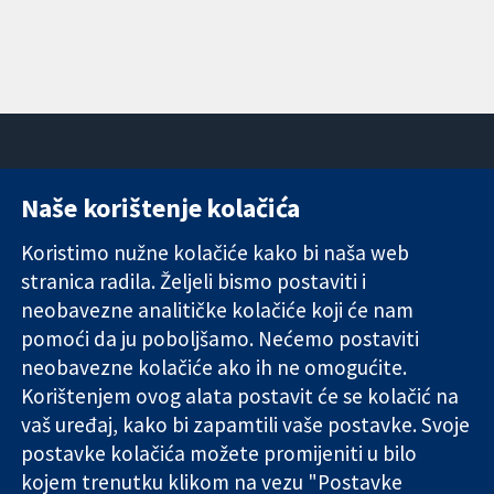
Naše korištenje kolačića
11-13 Cavendish
Kontaktirajte
Square
nas
Koristimo nužne kolačiće kako bi naša web
Pouzdani dokazi.
London
Novosti
stranica radila. Željeli bismo postaviti i
Utemeljeni
W1G 0AN
Ured za
dokazi.
Ujedinjeno
medije
neobavezne analitičke kolačiće koji će nam
Bolje zdravlje.
Kraljevstvo
O nama
pomoći da ju poboljšamo. Nećemo postaviti
Poslovi
neobavezne kolačiće ako ih ne omogućite.
Cochrane
Korištenjem ovog alata postavit će se kolačić na
Library
vaš uređaj, kako bi zapamtili vaše postavke. Svoje
postavke kolačića možete promijeniti u bilo
kojem trenutku klikom na vezu "Postavke
The Cochrane Collaboration is a charity (no. 1045921) and a