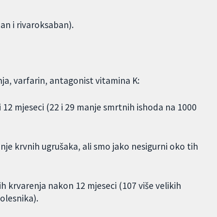
an i rivaroksaban).
a, varfarin, antagonist vitamina K:
i 12 mjeseci (22 i 29 manje smrtnih ishoda na 1000
anje krvnih ugrušaka, ali smo jako nesigurni oko tih
ih krvarenja nakon 12 mjeseci (107 više velikih
olesnika).