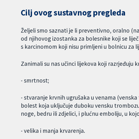
Cilj ovog sustavnog pregleda
Željeli smo saznati je li preventivno, oralno (na
od njihovog izostanka za bolesnike koji se lij
s karcinomom koji nisu primljeni u bolnicu za li
Zanimali su nas učinci lijekova koji razrjeđuju k
- smrtnost;
- stvaranje krvnih ugrušaka u venama (venska
bolest koja uključuje duboku vensku trombozu 
noge, bedru ili zdjelici, i plućnu emboliju, u ko
- velika i manja krvarenja.