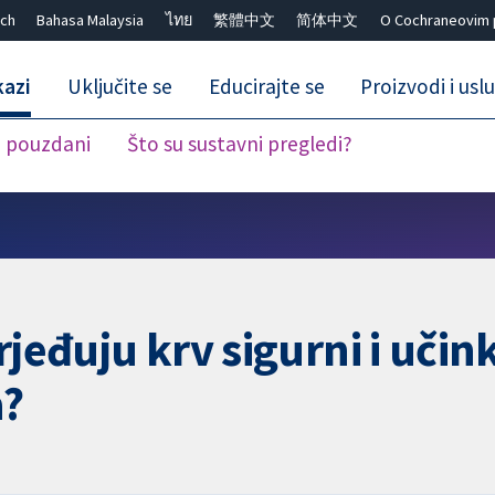
ch
Bahasa Malaysia
ไทย
繁體中文
简体中文
O Cochraneovim 
kazi
Uključite se
Educirajte se
Proizvodi i usl
i pouzdani
Što su sustavni pregledi?
Close search ✖
azrjeđuju krv sigurni i učin
a?