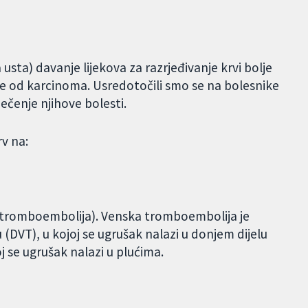
 usta) davanje lijekova za razrjeđivanje krvi bolje
eče od karcinoma. Usredotočili smo se na bolesnike
ječenje njihove bolesti.
rv na:
 tromboembolija). Venska tromboembolija je
(DVT), u kojoj se ugrušak nalazi u donjem dijelu
joj se ugrušak nalazi u plućima.