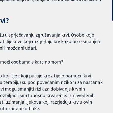
rvi?
mažu u sprječavanju zgrušavanja krvi. Osobe koje
ti lijekove koji razrjeđuju krv kako bi se smanjila
ni i moždani udari.
o pomoći osobama s karcinomom?
o koji lijek koji putuje kroz tijelo pomoću krvi,
anu terapiju) su pod povećanim rizikom za nastanak
rvi mogu smanjiti rizik za dobivanje krvnih
 ozbiljno i smrtonosno krvarenje. Iz navedenih
ti uzimanja lijekova koji razrjeđuju krv u ovih
i informirane odluke.