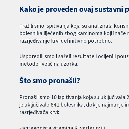
Kako je proveden ovaj sustavni 
Tražili smo ispitivanja koja su analizirala korisn
bolesnika liječenih zbog karcinoma koji inače 
razrjeđivanje krvi definitivno potrebno.
Usporedili smo i saželi rezultate i ocijenili 
metode i veličina uzorka.
Što smo pronašli?
Pronašli smo 10 ispitivanja koja su uključivala
je uključivalo 841 bolesnika, dok je najmanje im
razrjeđivača krvi:
- antagonista vitamina K, varfarin; ili