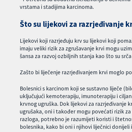
vrstama i stadijima karcinoma.
Što su lijekovi za razrjeđivanje k
Lijekovi koji razrjeđuju krv su lijekovi koji po
imaju veliki rizik za zgrušavanje krvi mogu uzima
šansa za razvoj ozbiljnih stanja kao što su srča
Zašto bi liječenje razrjeđivanjem krvi mogl
Bolesnici s karcinom koji se sustavno liječe (bil
uključujući kemoterapiju, imunoterapiju i cilj
krvnog ugruška. Dok lijekovi za razrjeđivanje k
ugrušaka, oni i također mogu povećati rizik za
razloga, potrebno je razumijeti koristi i štetnos
bolesnika, kako bi oni i njihovi liječnici donijel