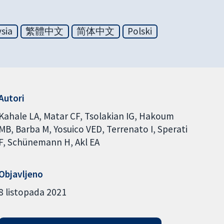
sia
繁體中文
简体中文
Polski
Autori
Kahale LA
Matar CF
Tsolakian IG
Hakoum
MB
Barba M
Yosuico VED
Terrenato I
Sperati
F
Schünemann H
Akl EA
Objavljeno
8 listopada 2021