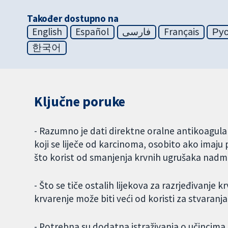
Također dostupno na
English
Español
فارسی
Français
Ру
한국어
Ključne poruke
- Razumno je dati direktne oralne antikoagulans
koji se liječe od karcinoma, osobito ako imaju 
što korist od smanjenja krvnih ugrušaka nadmaš
- Što se tiče ostalih lijekova za razrjeđivanje k
krvarenje može biti veći od koristi za stvaran
- Potrebna su dodatna istraživanja o učincima li