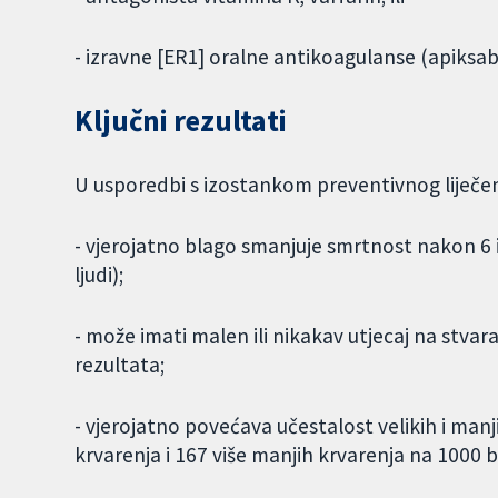
- izravne [ER1] oralne antikoagulanse (apiksab
Ključni rezultati
U usporedbi s izostankom preventivnog liječenj
- vjerojatno blago smanjuje smrtnost nakon 6 
ljudi);
- može imati malen ili nikakav utjecaj na stvar
rezultata;
- vjerojatno povećava učestalost velikih i manj
krvarenja i 167 više manjih krvarenja na 1000 b