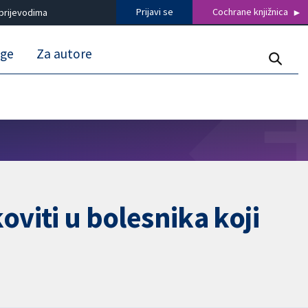
Prijavi se
Cochrane knjižnica
prijevodima
uge
Za autore
koviti u bolesnika koji