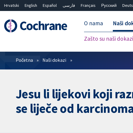
Hrvatski
English
Español
فارسی
Français
Русский
Deuts
O nama
Naši do
Zašto su naši dokaz
Prečistači
Početna
Naši dokazi
Jesu li lijekovi koji r
se liječe od karcinom