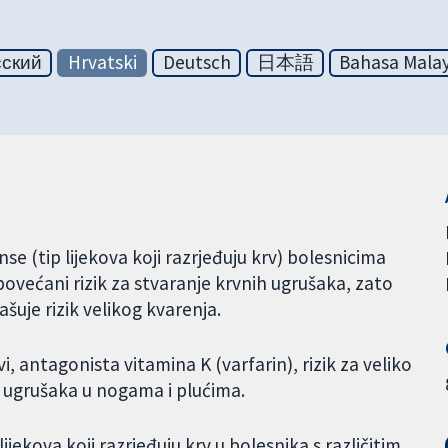
сский
Hrvatski
Deutsch
日本語
Bahasa Malay
e (tip lijekova koji razrjeđuju krv) bolesnicima
povećani rizik za stvaranje krvnih ugrušaka, zato
uje rizik velikog kvarenja.
rvi, antagonista vitamina K (varfarin), rizik za veliko
ja ugrušaka u nogama i plućima.
jekova koji razrjeđuju krv u bolesnika s različitim