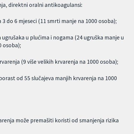
a, direktni oralni antikoagulansi:
 3 do 6 mjeseci (11 smrti manje na 1000 osoba);
h ugrušaka u plućima i nogama (24 ugruška manje u
0 osoba);
rvarenja (9 više velikih krvarenja na 1000 osoba);
porast od 55 slučajeva manjih krvarenja na 1000
varenja može premašiti koristi od smanjenja rizika