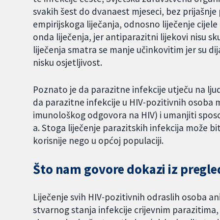
svakih šest do dvanaest mjeseci, bez prijašnje
empirijskoga liječanja, odnosno liječenje cijele 
onda liječenja, jer antiparazitni lijekovi nisu 
liječenja smatra se manje učinkovitim jer su di
nisku osjetljivost.
Poznato je da parazitne infekcije utječu na lj
da parazitne infekcije u HIV-pozitivnih osoba 
imunološkog odgovora na HIV) i umanjiti sposo
a. Stoga liječenje parazitskih infekcija može bi
korisnije nego u općoj populaciji.
Što nam govore dokazi iz pregled
Liječenje svih HIV-pozitivnih odraslih osoba a
stvarnog stanja infekcije crijevnim parazitima,