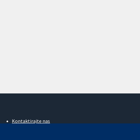
Kontaktirajte nas
Novosti
Ured za medije