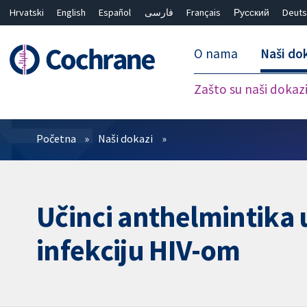
Hrvatski
English
Español
فارسی
Français
Русский
Deuts
O nama
Naši do
Zašto su naši dokaz
Prečistači
Početna
Naši dokazi
Učinci anthelmintika 
infekciju HIV-om