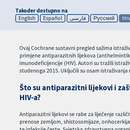
Također dostupno na
English
Español
فارسی
Русский
Hrv
Ovaj Cochrane sustavni pregled sažima istraživ
primjene antiparazitnih lijekova (anthelminti
imunodeficijencije (HIV). Autori su tražili istra
studenoga 2015. Uključili su osam istraživanja
Što su antiparazitni lijekovi i 
HIV-a?
Antiparazitni lijekovi se rabe za liječenje različ
prenose zemljom, shistosomijaze, onhocerkijaze
te infekcije česte, Svjetska zdravstvena organiz