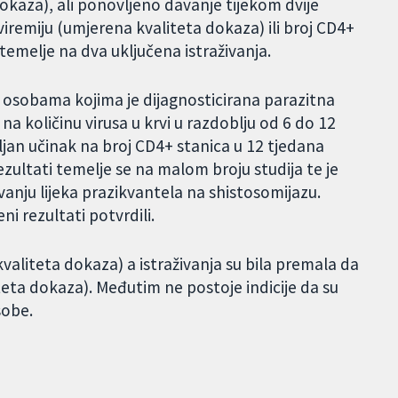
dokaza), ali ponovljeno davanje tijekom dvije
 viremiju (umjerena kvaliteta dokaza) ili broj CD4+
 temelje na dva uključena istraživanja.
m osobama kojima je dijagnosticirana parazitna
 na količinu virusa u krvi u razdoblju od 6 do 12
ljan učinak na broj CD4+ stanica u 12 tjedana
zultati temelje se na malom broju studija te je
lovanju lijeka prazikvantela na shistosomijazu.
i rezultati potvrdili.
valiteta dokaza) a istraživanja su bila premala da
iteta dokaza). Međutim ne postoje indicije da su
sobe.