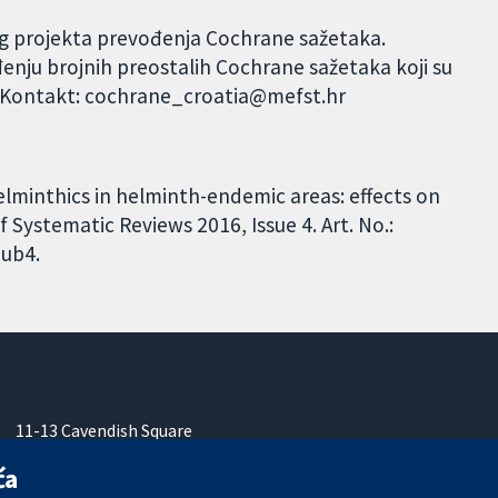
og projekta prevođenja Cochrane sažetaka.
đenju brojnih preostalih Cochrane sažetaka koji su
. Kontakt: cochrane_croatia@mefst.hr
helminthics in helminth-endemic areas: effects on
Systematic Reviews 2016, Issue 4. Art. No.:
ub4.
11-13 Cavendish Square
London
ća
W1G 0AN