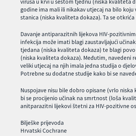
virusa u krvi u šestom tjednu (niska kvaliteta 
godine ima mali ili nikakav utjecaj na bilo koju
stanica (niska kvaliteta dokaza). Ta se otkrića
Davanje antiparazitnih lijekova HIV-pozitivni
infekcija može imati blagi zaustavljajući učinak
tjedana (niska kvaliteta dokaza) te blagi povo
(niska kvaliteta dokaza). Međutim, navedeni re
veliki utjecaj na njih imala jedna studija o dje
Potrebne su dodatne studije kako bi se naveden
Nuspojave nisu bile dobro opisane (vrlo niska k
bi se procijenio učinak na smrtnost (loša kval
anitparazitni lijekovi štetni za HIV-pozitivne o
Bilješke prijevoda
Hrvatski Cochrane