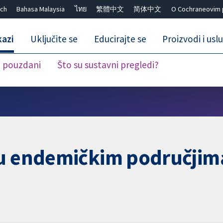
ch
Bahasa Malaysia
ไทย
繁體中文
简体中文
O Cochraneovim 
kazi
Uključite se
Educirajte se
Proizvodi i usl
i pouzdani
Što su sustavni pregledi?
Close search ✖
u endemičkim područjima 