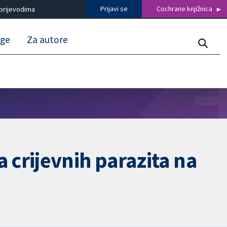
Prijavi se
Cochrane knjižnica
prijevodima
uge
Za autore
crijevnih parazita na