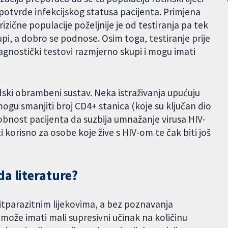
 potvrde infekcijskog statusa pacijenta. Primjena
rizične populacije poželjnije je od testiranja pa tek
skupi, a dobro se podnose. Osim toga, testiranje prije
jagnostički testovi razmjerno skupi i mogu imati
udski obrambeni sustav. Neka istraživanja upućuju
mogu smanjiti broj CD4+ stanica (koje su ključan dio
bnost pacijenta da suzbija umnažanje virusa HIV-
ti korisno za osobe koje žive s HIV-om te čak biti još
a literature?
nitparazitnim lijekovima, a bez poznavanja
 može imati mali supresivni učinak na količinu