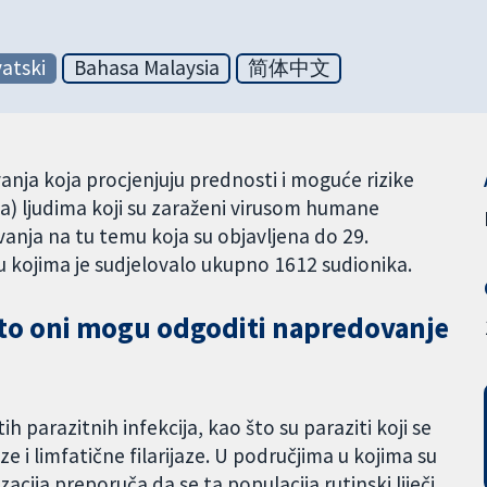
atski
Bahasa Malaysia
简体中文
anja koja procjenjuju prednosti i moguće rizike
ka) ljudima koji su zaraženi virusom humane
živanja na tu temu koja su objavljena do 29.
 u kojima je sudjelovalo ukupno 1612 sudionika.
zašto oni mogu odgoditi napredovanje
itih parazitnih infekcija, kao što su paraziti koji se
 i limfatične filarijaze. U područjima u kojima su
acija preporuča da se ta populacija rutinski liječi