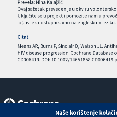
Prevela: Nina Kalajžić
Ovaj sažetak preveden je u okviru volontersk
Uključite se u projekt i pomozite nam u prevo
još uvijek dostupni samo na engleskom jeziku
Citat
Means AR, Burns P, Sinclair D, Walson JL. Anti
HIV disease progression. Cochrane Database of 
CD006419. DOI: 10.1002/14651858.CD006419.p
Naše korištenje kolači
Pouzdani dokazi.