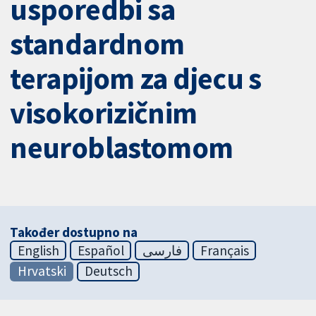
usporedbi sa
standardnom
terapijom za djecu s
visokorizičnim
neuroblastomom
Također dostupno na
English
Español
فارسی
Français
Hrvatski
Deutsch