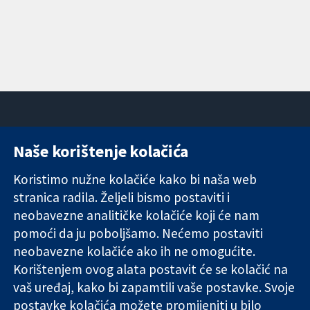
Naše korištenje kolačića
11-13 Cavendish
Kontaktirajte
Square
nas
Koristimo nužne kolačiće kako bi naša web
Pouzdani dokazi.
London
Novosti
stranica radila. Željeli bismo postaviti i
Utemeljeni
W1G 0AN
Ured za
dokazi.
Ujedinjeno
medije
neobavezne analitičke kolačiće koji će nam
Bolje zdravlje.
Kraljevstvo
O nama
pomoći da ju poboljšamo. Nećemo postaviti
Poslovi
neobavezne kolačiće ako ih ne omogućite.
Cochrane
Korištenjem ovog alata postavit će se kolačić na
Library
vaš uređaj, kako bi zapamtili vaše postavke. Svoje
postavke kolačića možete promijeniti u bilo