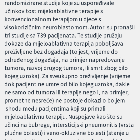
randomizirane studije koje su uspoređivale
učinkovitost mijeloablativne terapije s
konvencionalnom terapijom u djece s
visokorizičnim neuroblastomom. Autori su pronašli
tri studije sa 739 pacijenata. Te studije pružaju
dokaze da mijeloablativna terapija poboljšava
preživljene bez događaja (to jest, vrijeme do
određenog događaja, na primjer napredovanje
tumora, razvoj drugog tumora, ili smrt zbog bilo
kojeg uzroka). Za sveukupno preživljenje (vrijeme
dok pacijent ne umre od bilo kojeg uzroka, dakle
ne samo od tumora ili terapije nego i, na primjer,
prometne nesreće) ne postoje dokazi o boljem
ishodu među pacijentima koji su primali
mijeloablativnu terapiju. Nuspojave kao što su
učinci na bubrege, intersticijski pneumonitis (vrsta
plućne bolesti) i veno-okluzivne bolesti (stanje u