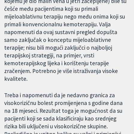
kojemu je dio malih vena u jetri začepljene) bile su
češće među pacijentima koji su primali
mijeloablativnu terapiju nego među onima koji su
primali konvencionalnu kemoterapiju. Valja
napomenuti da ovaj sustavni pregled dopušta
samo zaključak o konceptu mijeloablativne
terapije; nisu bili mogući zaključci o najboljoj
terapijskoj strategiji, na primjer, vrsti
kemoterapijskog lijeka i korištenju terapije
zračenjem. Potrebno je više istraživanja visoke
kvalitete.
Treba i napomenuti da je nedavno granica za
visokorizičnu bolest promijenjena s godine dana
na 18 mjeseci. Rezultat toga je mogućnost da su
pacijenti koji se sada klasificiraju kao srednjeg
rizika bili uključeni u visokorizične skupine.
Posljedično je upitno koliko su važni i primjenjivi