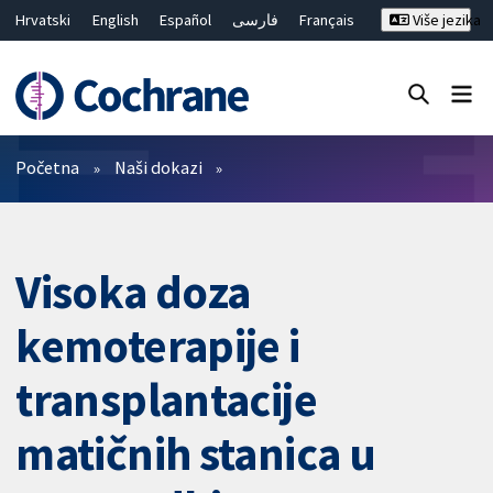
Hrvatski
English
Español
فارسی
Français
Više jezika
Русский
Deutsch
Bahasa Malaysia
ไทย
繁體中文
简体中文
Close search ✖
Prečistači
Početna
Naši dokazi
Visoka doza
kemoterapije i
transplantacije
matičnih stanica u