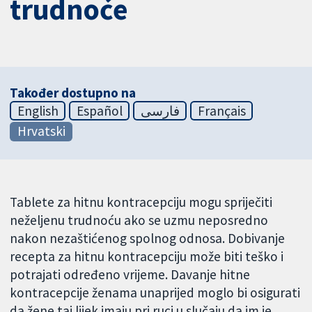
trudnoće
Također dostupno na
English
Español
فارسی
Français
Hrvatski
Tablete za hitnu kontracepciju mogu spriječiti
neželjenu trudnoću ako se uzmu neposredno
nakon nezaštićenog spolnog odnosa. Dobivanje
recepta za hitnu kontracepciju može biti teško i
potrajati određeno vrijeme. Davanje hitne
kontracepcije ženama unaprijed moglo bi osigurati
da žene taj lijek imaju pri ruci u slučaju da im je