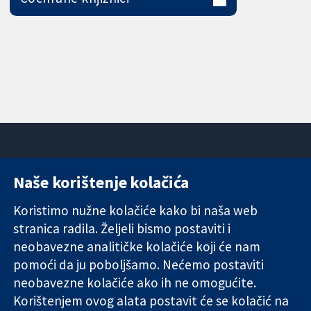
Naše korištenje kolačića
11-13 Cavendish
Kontaktirajte
Square
nas
Koristimo nužne kolačiće kako bi naša web
Pouzdani dokazi.
London
Novosti
stranica radila. Željeli bismo postaviti i
Utemeljeni
W1G 0AN
Ured za
dokazi.
neobavezne analitičke kolačiće koji će nam
Ujedinjeno
medije
Bolje zdravlje.
Kraljevstvo
O nama
pomoći da ju poboljšamo. Nećemo postaviti
Poslovi
neobavezne kolačiće ako ih ne omogućite.
Cochrane
Korištenjem ovog alata postavit će se kolačić na
Library