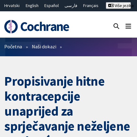
Hrvatski
English
Español
فارسی
Français
Više jezika
Русский
Deutsch
Bahasa Malaysia
ไทย
繁體中文
简体中文
Close search ✖
Prečistači
Početna
Naši dokazi
Propisivanje hitne
kontracepcije
unaprijed za
sprječavanje neželjene