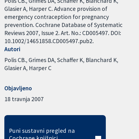
Polis CB., Grimes DA, Schaffer K, Blanchard K,
Glasier A, Harper C. Advance provision of
emergency contraception for pregnancy
prevention. Cochrane Database of Systematic
Reviews 2007, Issue 2. Art. No.: CD005497. DOI:
10.1002/14651858.CD005497.pub2.
Autori
Polis CB.
Grimes DA
Schaffer K
Blanchard K
Glasier A
Harper C
Objavljeno
18 travnja 2007
Puni sustavni pregled na
Cochrane knjižnici