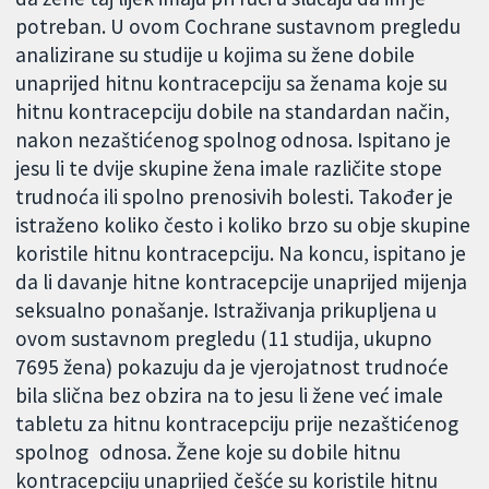
potreban. U ovom Cochrane sustavnom pregledu
analizirane su studije u kojima su žene dobile
unaprijed hitnu kontracepciju sa ženama koje su
hitnu kontracepciju dobile na standardan način,
nakon nezaštićenog spolnog odnosa. Ispitano je
jesu li te dvije skupine žena imale različite stope
trudnoća ili spolno prenosivih bolesti. Također je
istraženo koliko često i koliko brzo su obje skupine
koristile hitnu kontracepciju. Na koncu, ispitano je
da li davanje hitne kontracepcije unaprijed mijenja
seksualno ponašanje. Istraživanja prikupljena u
ovom sustavnom pregledu (11 studija, ukupno
7695 žena) pokazuju da je vjerojatnost trudnoće
bila slična bez obzira na to jesu li žene već imale
tabletu za hitnu kontracepciju prije nezaštićenog
spolnog odnosa. Žene koje su dobile hitnu
kontracepciju unaprijed češće su koristile hitnu