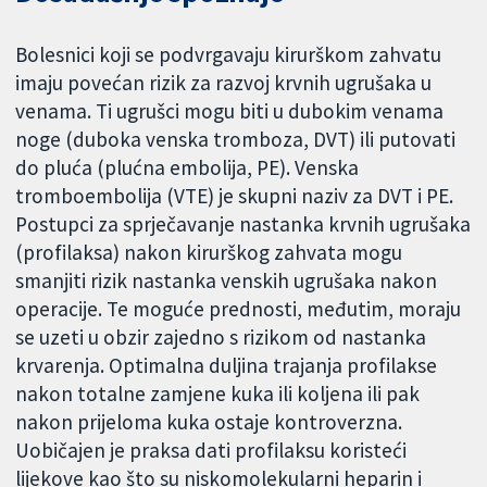
Bolesnici koji se podvrgavaju kirurškom zahvatu
imaju povećan rizik za razvoj krvnih ugrušaka u
venama. Ti ugrušci mogu biti u dubokim venama
noge (duboka venska tromboza, DVT) ili putovati
do pluća (plućna embolija, PE). Venska
tromboembolija (VTE) je skupni naziv za DVT i PE.
Postupci za sprječavanje nastanka krvnih ugrušaka
(profilaksa) nakon kirurškog zahvata mogu
smanjiti rizik nastanka venskih ugrušaka nakon
operacije. Te moguće prednosti, međutim, moraju
se uzeti u obzir zajedno s rizikom od nastanka
krvarenja. Optimalna duljina trajanja profilakse
nakon totalne zamjene kuka ili koljena ili pak
nakon prijeloma kuka ostaje kontroverzna.
Uobičajen je praksa dati profilaksu koristeći
lijekove kao što su niskomolekularni heparin i