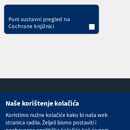
Puni sustavni pregled na
Cochrane knjižnici
Naše korištenje kolačića
11-13 Cavendish
Kontaktirajte
Square
nas
Koristimo nužne kolačiće kako bi naša web
Pouzdani dokazi.
London
Novosti
stranica radila. Željeli bismo postaviti i
Utemeljeni
W1G 0AN
Ured za
dokazi.
neobavezne analitičke kolačiće koji će nam
Ujedinjeno
medije