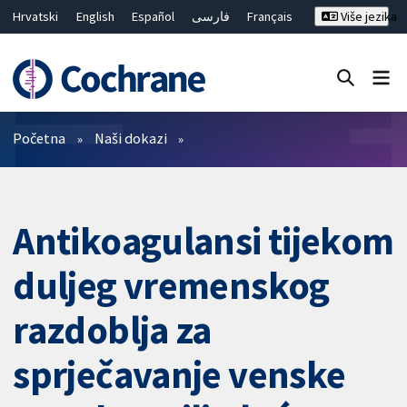
Hrvatski
English
Español
فارسی
Français
Više jezika
Русский
Deutsch
Bahasa Malaysia
ไทย
繁體中文
简体中文
Close search ✖
Prečistači
Početna
Naši dokazi
Antikoagulansi tijekom
duljeg vremenskog
razdoblja za
sprječavanje venske