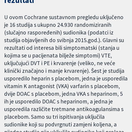
rezultati
U ovom Cochrane sustavnom pregledu uključeno
je 16 studija s ukupno 24.930 randomiziranih
(slučajno raspoređenih) sudionika (podatci iz
studija objavljenih do svibnja 2015.god.). Glavni su
rezultati od interesa bili simptomatski (stanja u
kojima se u pacijenata bilježe simptomi) VTE,
uključujući DVT i PE i krvarenje (veliko, ne veće
klinički značajno i manje krvarenje). Šest je studija
usporedilo heparin s placebom, jedna je usporedila
vitamin K antagonist (VKA) varfarin s placebom,
dvije DOAC s placebom, jedna VKA s heparinom, 5
ih je usporedilo DOAC s heparinom, a jedna je
usporedila različite tretmane antikoagulansima s
placebom. Samo su tri ispitivanja uključila
sudionike koji su podvrgnuti zamjeni koljena, a
nijedna studija nije uključila sudionike koji prolaze