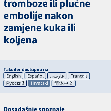
tromboze ili plućne
embolije nakon
zamjene kuka ili
koljena
Također dostupno na
English
Español
فارسی
Français
Русский
Hrvatski
简体中文
Dosadašnje spoznaje