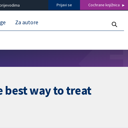
Prijavi se
Cochrane knjižnica
prijevodima
uge
Za autore
 best way to treat