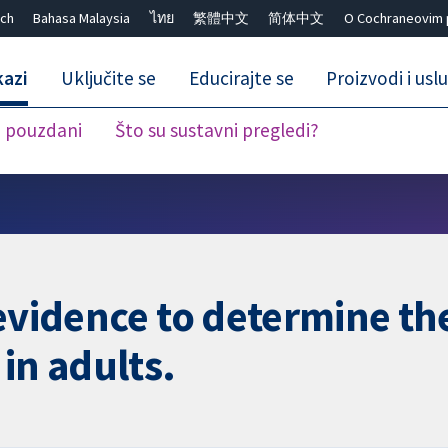
ch
Bahasa Malaysia
ไทย
繁體中文
简体中文
O Cochraneovim 
kazi
Uključite se
Educirajte se
Proizvodi i usl
i pouzdani
Što su sustavni pregledi?
Close search ✖
evidence to determine the
n adults.