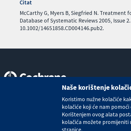
Citat
McCarthy G, Myers B, Siegfried N. Treatment
Database of Systematic Reviews 2005, Issue 2. 
10.1002/14651858.CD004146.pub2.
Naše korištenje kolači
Pouzdani dokazi.
Utemeljeni dokazi.
Koristimo nužne kolačiće kako
Bolje zdravlje.
kolačiće koji će nam pomoći
Korištenjem ovog alata posta
kolačića možete promijeniti
The Cochrane Collaboration is a charity (no. 1045921) and a comp
stranice.