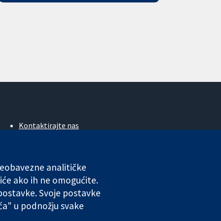
Kontaktirajte nas
Novosti
Ured za medije
O nama
 neobavezne analitičke
Poslovi
iće ako ih ne omogućite.
Cochrane Library
 postavke. Svoje postavke
ića" u podnožju svake
ales. VAT registration number GB 718 2127 49.