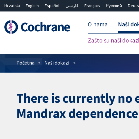
Hrvatski
English
Español
فارسی
Français
Русский
Deuts
O nama
Naši do
Zašto su naši dokaz
Prečistači
Početna
Naši dokazi
There is currently no 
Mandrax dependence i