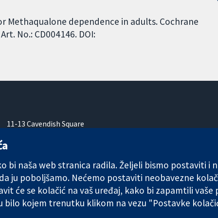
 for Methaqualone dependence in adults. Cochrane
Art. No.: CD004146. DOI:
11-13 Cavendish Square
London
ća
W1G 0AN
Ujedinjeno Kraljevstvo
 bi naša web stranica radila. Željeli bismo postaviti i
 da ju poboljšamo. Nećemo postaviti neobavezne kolač
vit će se kolačić na vaš uređaj, kako bi zapamtili vaše
 u bilo kojem trenutku klikom na vezu "Postavke kolač
any limited by guarantee (no. 03044323) registered in England & W