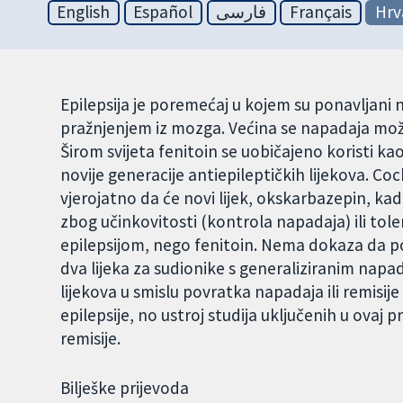
English
Español
فارسی
Français
Hrv
Epilepsija je poremećaj u kojem su ponavljani
pražnjenjem iz mozga. Većina se napadaja može
Širom svijeta fenitoin se uobičajeno koristi kao
novije generacije antiepileptičkih lijekova. C
vjerojatno da će novi lijek, okskarbazepin, kad
zbog učinkovitosti (kontrola napadaja) ili tol
epilepsijom, nego fenitoin. Nema dokaza da po
dva lijeka za sudionike s generaliziranim nap
lijekova u smislu povratka napadaja ili remisije
epilepsije, no ustroj studija uključenih u ovaj 
remisije.
Bilješke prijevoda