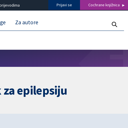
Prijavi se
Cochrane knjižnica
prijevodima
uge
Za autore
 za epilepsiju