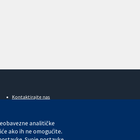
Kontaktirajte nas
Novosti
Ured za medije
O nama
 neobavezne analitičke
Poslovi
iće ako ih ne omogućite.
Cochrane Library
 postavke. Svoje postavke