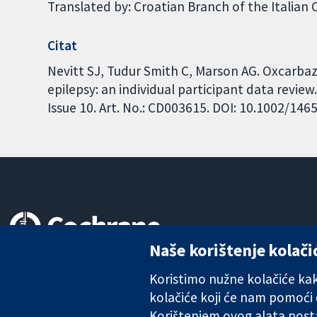
Translated by: Croatian Branch of the Italian
Citat
Nevitt SJ, Tudur Smith C, Marson AG. Oxcarb
epilepsy: an individual participant data revi
Issue 10. Art. No.: CD003615. DOI: 10.1002/1
Naše korištenje kolači
Pouzdani dokazi.
Utemeljeni dokazi.
Koristimo nužne kolačiće kako
Bolje zdravlje.
kolačiće koji će nam pomoći
Korištenjem ovog alata posta