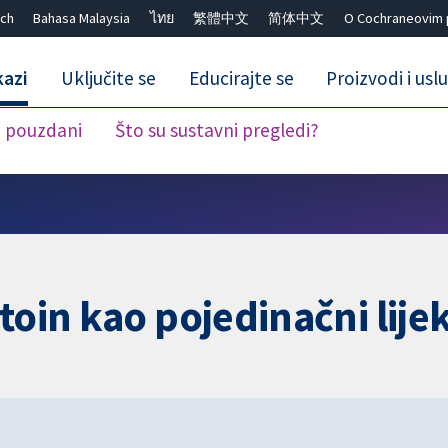
ch
Bahasa Malaysia
ไทย
繁體中文
简体中文
O Cochraneovim 
kazi
Uključite se
Educirajte se
Proizvodi i usl
i pouzdani
Što su sustavni pregledi?
Close search ✖
toin kao pojedinačni lijek