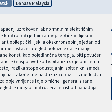
atski
Bahasa Malaysia
 napadaji uzrokovani abnormalnim električnim
 kontrolirati jednim antiepileptičkim lijekom.
 antiepileptički lijek, a okskarbazepin je jedan od
ochrane sustavni pregled pokazuje da je manje
a se koristi kao pojedinačna terapija, biti povučen
erancije (nuspojave) kod ispitanika s djelomičnom
stoji razlika stope odustajanja ispitanika između
adajima. Također nema dokaza o razlici između dva
 za obje varijante i djelomične i generalizirane
pregled je mogao imati utjecaj na ishod napadaja i