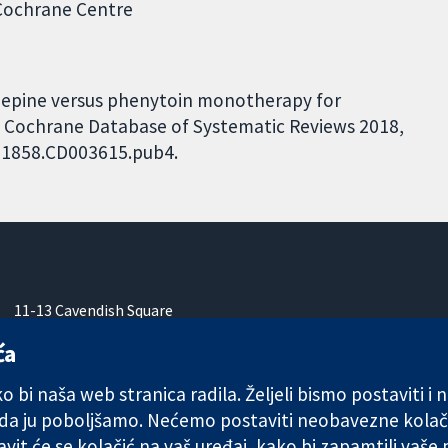
 Cochrane Centre
azepine versus phenytoin monotherapy for
ew. Cochrane Database of Systematic Reviews 2018,
4651858.CD003615.pub4.
11-13 Cavendish Square
London
ća
W1G 0AN
Ujedinjeno Kraljevstvo
 bi naša web stranica radila. Željeli bismo postaviti i
 da ju poboljšamo. Nećemo postaviti neobavezne kolač
vit će se kolačić na vaš uređaj, kako bi zapamtili vaše