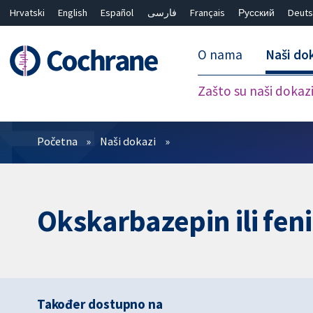
Hrvatski
English
Español
فارسی
Français
Русский
Deuts
O nama
Naši do
Zašto su naši dokaz
Prečistači
Početna
Naši dokazi
Okskarbazepin ili feni
Također dostupno na