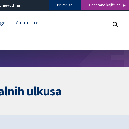
Prijavi se
Cochrane knjižnica
prijevodima
uge
Za autore
alnih ulkusa