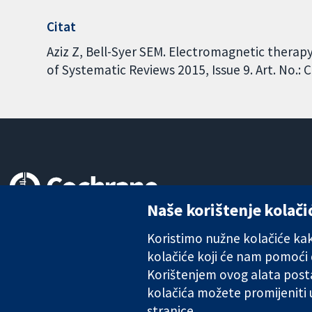
Citat
Aziz Z, Bell-Syer SEM. Electromagnetic therap
of Systematic Reviews 2015, Issue 9. Art. No.
Naše korištenje kolači
Pouzdani dokazi.
Utemeljeni dokazi.
Koristimo nužne kolačiće kako
Bolje zdravlje.
kolačiće koji će nam pomoći
Korištenjem ovog alata posta
kolačića možete promijeniti
stranice.
The Cochrane Collaboration is a charity (no. 1045921) and a comp