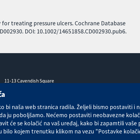
y for treating pressure ulcers. Cochrane Database
: CD002930. DOI: 10.1002/14651858.CD002930.pub6.
11-13 Cavendish Square
London
ća
W1G 0AN
Ujedinjeno Kraljevstvo
 bi naša web stranica radila. Željeli bismo postaviti i
 da ju poboljšamo. Nećemo postaviti neobavezne kolač
vit će se kolačić na vaš uređaj, kako bi zapamtili vaše
 u bilo kojem trenutku klikom na vezu "Postavke kolač
any limited by guarantee (no. 03044323) registered in England & W