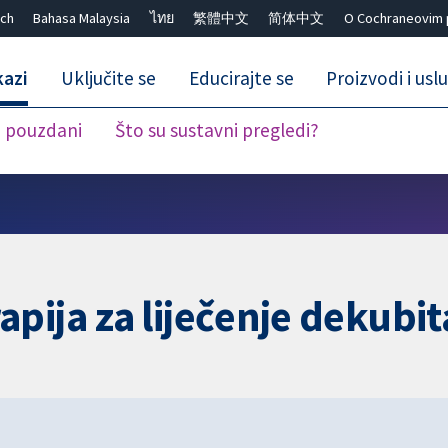
ch
Bahasa Malaysia
ไทย
繁體中文
简体中文
O Cochraneovim 
kazi
Uključite se
Educirajte se
Proizvodi i usl
i pouzdani
Što su sustavni pregledi?
Close search ✖
pija za liječenje dekubit