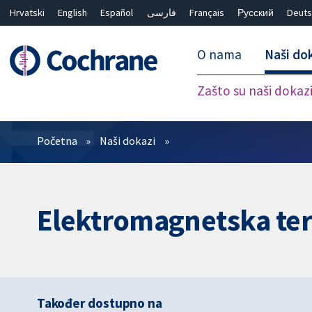
Hrvatski
English
Español
فارسی
Français
Русский
Deuts
O nama
Naši do
Zašto su naši dokaz
Prečistači
Početna
Naši dokazi
Elektromagnetska tera
Također dostupno na