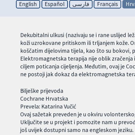
English
Español
فارسی
Français
Hrv
Dekubitalni ulkusi (nazivaju se i rane uslijed l
koži uzrokovane pritiskom ili trljanjem kože. 
koščatim dijelovima tijela, kao što su bokovi, p
Elektromagnetska terapija nije oblik zračenja i
ciljem poticanja cijeljenja. Međutim, ovaj je C
ne postoji jak dokaz da elektromagnetska tera
Bilješke prijevoda
Cochrane Hrvatska
Prevela: Katarina Vučić
Ovaj sažetak preveden je u okviru volontersk
Uključite se u projekt i pomozite nam u prevo
još uvijek dostupni samo na engleskom jeziku