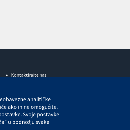
Kontaktirajte nas
Novosti
Ured za medije
O nama
 neobavezne analitičke
Poslovi
iće ako ih ne omogućite.
Cochrane Library
 postavke. Svoje postavke
ića" u podnožju svake
ales. VAT registration number GB 718 2127 49.