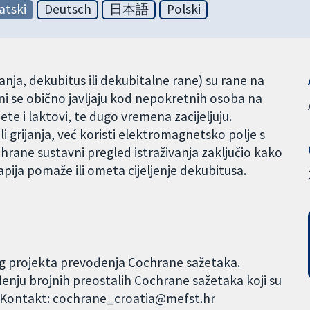
atski
Deutsch
日本語
Polski
ežanja, dekubitus ili dekubitalne rane) su rane na
Oni se obično javljaju kod nepokretnih osoba na
ete i laktovi, te dugo vremena zacijeljuju.
li grijanja, već koristi elektromagnetsko polje s
ochrane sustavni pregled istraživanja zaključio kako
pija pomaže ili ometa cijeljenje dekubitusa.
og projekta prevođenja Cochrane sažetaka.
đenju brojnih preostalih Cochrane sažetaka koji su
. Kontakt: cochrane_croatia@mefst.hr