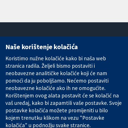
Naše korištenje kolačića
11-13 Cavendish
Kontaktirajte
Square
nas
Koristimo nužne kolačiće kako bi naša web
Pouzdani dokazi.
London
Novosti
stranica radila. Željeli bismo postaviti i
Utemeljeni
W1G 0AN
Ured za
dokazi.
neobavezne analitičke kolačiće koji će nam
Ujedinjeno
medije
Bolje zdravlje.
Kraljevstvo
O nama
pomoći da ju poboljšamo. Nećemo postaviti
Poslovi
neobavezne kolačiće ako ih ne omogućite.
Cochrane
Korištenjem ovog alata postavit će se kolačić na
Library
vaš uređaj, kako bi zapamtili vaše postavke. Svoje
postavke kolačića možete promijeniti u bilo
kojem trenutku klikom na vezu "Postavke
The Cochrane Collaboration is a charity (no. 1045921) and a
kolačića" u podnožju svake stranice.
company limited by guarantee (no. 03044323) registered in