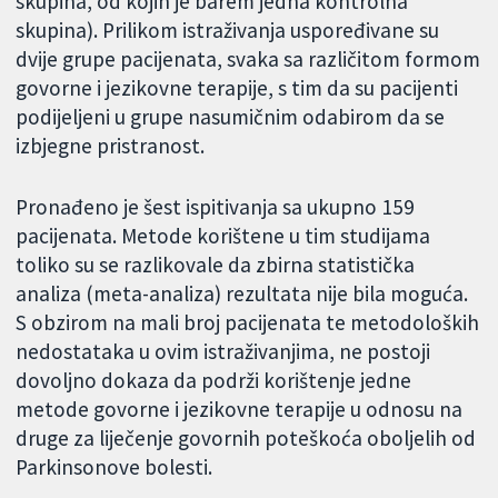
skupina, od kojih je barem jedna kontrolna
skupina). Prilikom istraživanja uspoređivane su
dvije grupe pacijenata, svaka sa različitom formom
govorne i jezikovne terapije, s tim da su pacijenti
podijeljeni u grupe nasumičnim odabirom da se
izbjegne pristranost.
Pronađeno je šest ispitivanja sa ukupno 159
pacijenata. Metode korištene u tim studijama
toliko su se razlikovale da zbirna statistička
analiza (meta-analiza) rezultata nije bila moguća.
S obzirom na mali broj pacijenata te metodoloških
nedostataka u ovim istraživanjima, ne postoji
dovoljno dokaza da podrži korištenje jedne
metode govorne i jezikovne terapije u odnosu na
druge za liječenje govornih poteškoća oboljelih od
Parkinsonove bolesti.