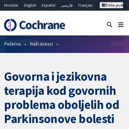
Hrvatski
English
Español
فارسی
Français
Više jezika
Русский
Deutsch
Bahasa Malaysia
ไทย
繁體中文
简体中文
Close search ✖
Prečistači
Početna
Naši dokazi
Govorna i jezikovna
terapija kod govornih
problema oboljelih od
Parkinsonove bolesti