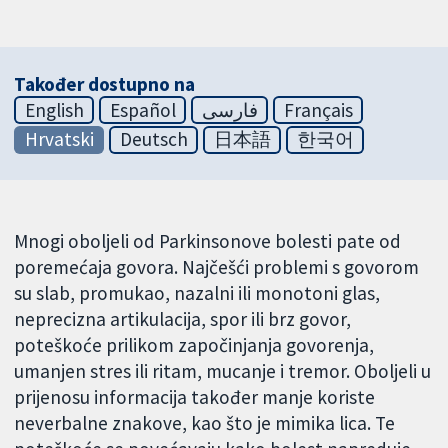
Također dostupno na
English
Español
فارسی
Français
Hrvatski
Deutsch
日本語
한국어
Mnogi oboljeli od Parkinsonove bolesti pate od
poremećaja govora. Najčešći problemi s govorom
su slab, promukao, nazalni ili monotoni glas,
neprecizna artikulacija, spor ili brz govor,
poteškoće prilikom započinjanja govorenja,
umanjen stres ili ritam, mucanje i tremor. Oboljeli u
prijenosu informacija također manje koriste
neverbalne znakove, kao što je mimika lica. Te