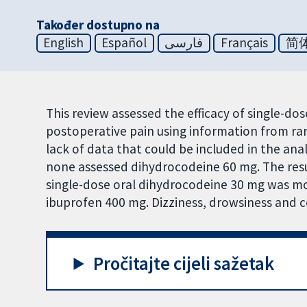
Također dostupno na
English
Español
فارسی
Français
简
This review assessed the efficacy of single-d
postoperative pain using information from ra
lack of data that could be included in the ana
none assessed dihydrocodeine 60 mg. The resu
single-dose oral dihydrocodeine 30 mg was mor
ibuprofen 400 mg. Dizziness, drowsiness and
Pročitajte cijeli sažetak