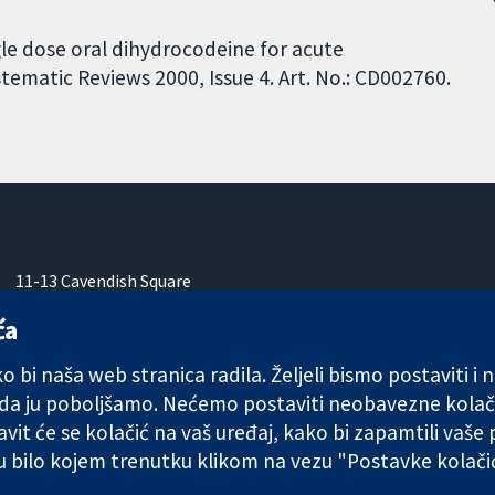
le dose oral dihydrocodeine for acute
ematic Reviews 2000, Issue 4. Art. No.: CD002760.
11-13 Cavendish Square
London
ća
W1G 0AN
Ujedinjeno Kraljevstvo
 bi naša web stranica radila. Željeli bismo postaviti i
 da ju poboljšamo. Nećemo postaviti neobavezne kolač
vit će se kolačić na vaš uređaj, kako bi zapamtili vaše
 u bilo kojem trenutku klikom na vezu "Postavke kolač
any limited by guarantee (no. 03044323) registered in England & W