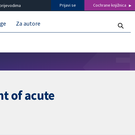
Prijavi se
Cochrane knjižnica
prijevodima
uge
Za autore
nt of acute