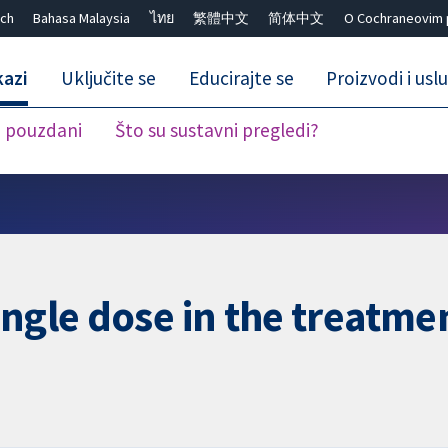
ch
Bahasa Malaysia
ไทย
繁體中文
简体中文
O Cochraneovim 
kazi
Uključite se
Educirajte se
Proizvodi i usl
i pouzdani
Što su sustavni pregledi?
Close search ✖
ingle dose in the treatme