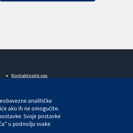
Kontaktirajte nas
Novosti
Ured za medije
O nama
 neobavezne analitičke
Poslovi
iće ako ih ne omogućite.
Cochrane Library
 postavke. Svoje postavke
ića" u podnožju svake
ales. VAT registration number GB 718 2127 49.