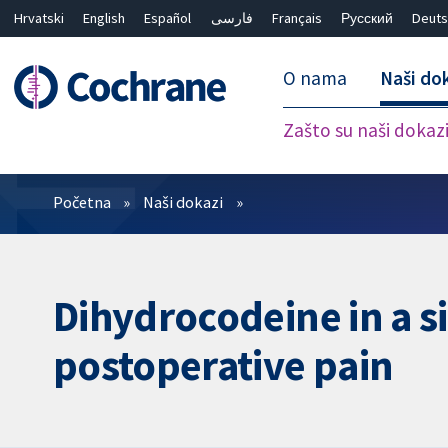
Hrvatski
English
Español
فارسی
Français
Русский
Deuts
O nama
Naši do
Zašto su naši dokaz
Prečistači
Početna
Naši dokazi
Dihydrocodeine in a s
postoperative pain