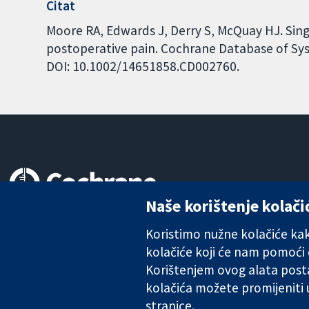
Citat
Moore RA, Edwards J, Derry S, McQuay HJ. Sing
postoperative pain. Cochrane Database of Syst
DOI: 10.1002/14651858.CD002760.
Naše korištenje kolači
Pouzdani dokazi.
Utemeljeni dokazi.
Koristimo nužne kolačiće kako
Bolje zdravlje.
kolačiće koji će nam pomoći
Korištenjem ovog alata posta
kolačića možete promijeniti
The Cochrane Collaboration is a charity (no. 1045921) and a comp
stranice.