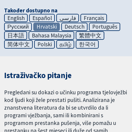
Također dostupno na
English
Español
فارسی
Français
Русский
Hrvatski
Deutsch
Português
日本語
Bahasa Malaysia
繁體中文
简体中文
Polski
தமிழ்
한국어
Istraživačko pitanje
Pregledani su dokazi o učinku programa tjelovježbi
kod ljudi koji žele prestati pušiti. Analizirana je
znanstvena literatura da bi se utvrdilo da li
programi vježbanja, sami ili kombinirani s
programom prestanka pušenja, više pomažu u
prestanku na šest mjeseci ili duže od samih