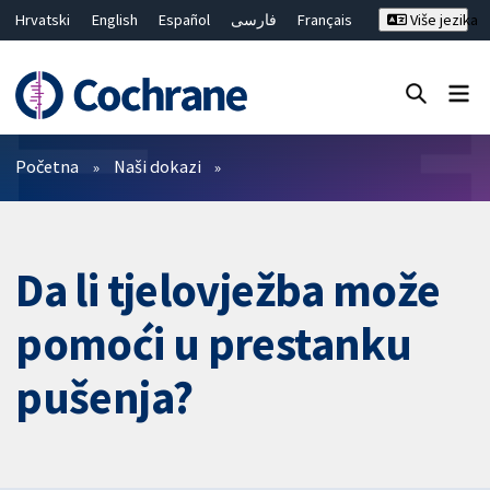
Hrvatski
English
Español
فارسی
Français
Više jezika
Русский
Deutsch
Bahasa Malaysia
ไทย
繁體中文
简体中文
Close search ✖
Prečistači
Početna
Naši dokazi
Da li tjelovježba može
pomoći u prestanku
pušenja?