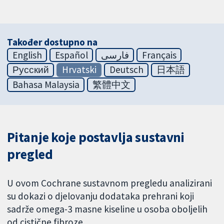
Također dostupno na
English
Español
فارسی
Français
Русский
Hrvatski
Deutsch
日本語
Bahasa Malaysia
繁體中文
Pitanje koje postavlja sustavni
pregled
U ovom Cochrane sustavnom pregledu analizirani
su dokazi o djelovanju dodataka prehrani koji
sadrže omega-3 masne kiseline u osoba oboljelih
od cistične fibroze.