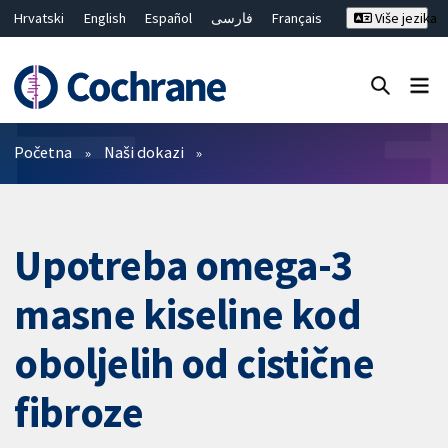
Hrvatski
English
Español
فارسی
Français
Više jezika
Русский
Deutsch
Bahasa Malaysia
ไทย
繁體中文
简体中文
Close search ✖
Prečistači
Početna
Naši dokazi
Upotreba omega-3
masne kiseline kod
oboljelih od cistične
fibroze