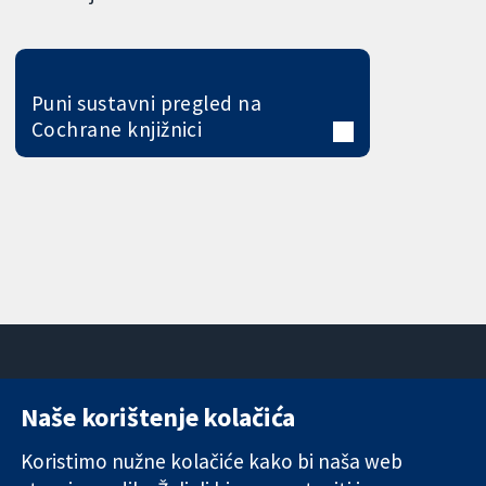
Puni sustavni pregled na
Cochrane knjižnici
Naše korištenje kolačića
11-13 Cavendish
Kontaktirajte
Square
nas
Koristimo nužne kolačiće kako bi naša web
Pouzdani dokazi.
London
Novosti