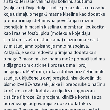
su također izlučivali manju količinu sputuma
(ispljuvak). Dvije dulje studije pokazale su da osobe
koje uzimaju omega-3 masne kiseline kao dodatke
prehrani imaju definitivna povećanja u razini
esencijalnih masnih kiselina u membrani leukocita,
kao i razine fosfolipida (molekula koje daju
strukturu i zaštitu stanicama) u uzorcima krvi. U
svim studijama opisano je malo nuspojava.
Zaključuje se da redovita primjena dodataka s
omega-3 masnim kiselinama može pomoći ljudima
s dijagnozom cistične fibroze uz mali broj
nuspojava. Međutim, dokazi dobiveni iz četiri male
studije, uključene u ovaj pregled, nisu dovoljni da
bismo izveli čvrste zaključke ili preporuke o načinu
korištenja ovih dodataka u ljudi s dijagnozom
cistične fibroze. Za procjenu kliničke koristi te za
određivanje odgovarajuće doze dodataka s
omega-3 masnim kiselinama potrebne su veće i