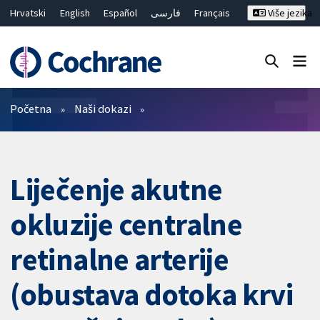
Hrvatski
English
Español
فارسی
Français
Više jezika
Русский
Deutsch
Bahasa Malaysia
ไทย
繁體中文
简体中文
Close search ✖
Prečistači
Početna
Naši dokazi
Liječenje akutne
okluzije centralne
retinalne arterije
(obustava dotoka krvi