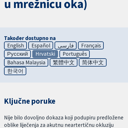
u mrežnicu oka)
Također dostupno na
English
Español
فارسی
Français
Русский
Hrvatski
Português
Bahasa Malaysia
繁體中文
简体中文
한국어
Ključne poruke
Nije bilo dovoljno dokaza koji podupiru predložene
oblike liječenja za akutnu neartertičnu okluziju