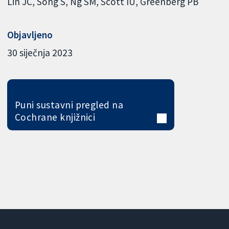
Lin JC
Song S
Ng SM
Scott IU
Greenberg PB
Objavljeno
30 siječnja 2023
Puni sustavni pregled na
Cochrane knjižnici