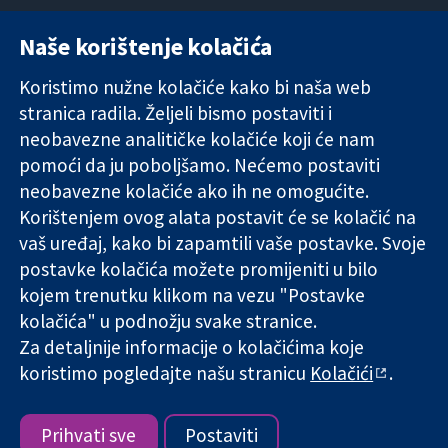
Naše korištenje kolačića
11-13 Cavendish
Kontaktirajte
Square
nas
Koristimo nužne kolačiće kako bi naša web
Pouzdani dokazi.
London
Novosti
stranica radila. Željeli bismo postaviti i
Utemeljeni
W1G 0AN
Ured za
dokazi.
neobavezne analitičke kolačiće koji će nam
Ujedinjeno
medije
Bolje zdravlje.
Kraljevstvo
O nama
pomoći da ju poboljšamo. Nećemo postaviti
Poslovi
neobavezne kolačiće ako ih ne omogućite.
Cochrane
Korištenjem ovog alata postavit će se kolačić na
Library
vaš uređaj, kako bi zapamtili vaše postavke. Svoje
postavke kolačića možete promijeniti u bilo
kojem trenutku klikom na vezu "Postavke
The Cochrane Collaboration is a charity (no. 1045921) and a
kolačića" u podnožju svake stranice.
company limited by guarantee (no. 03044323) registered in
England & Wales. VAT registration number GB 718 2127 49.
Za detaljnije informacije o kolačićima koje
koristimo pogledajte našu stranicu
Kolačići
.
Copyright © 2026 The Cochrane Collaboration
Uvjeti korištenja
|
Odricanje od odgovornosti
|
Privatnost
|
Politika kolačića
|
Postavke kolačića
Prihvati sve
Postaviti