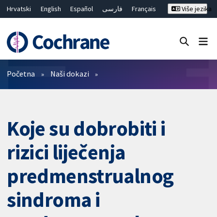
Hrvatski
English
Español
فارسی
Français
Više jezika
Русский
Deutsch
Bahasa Malaysia
ไทย
繁體中文
简体中文
Close search ✖
Prečistači
Početna
Naši dokazi
Koje su dobrobiti i
rizici liječenja
predmenstrualnog
sindroma i