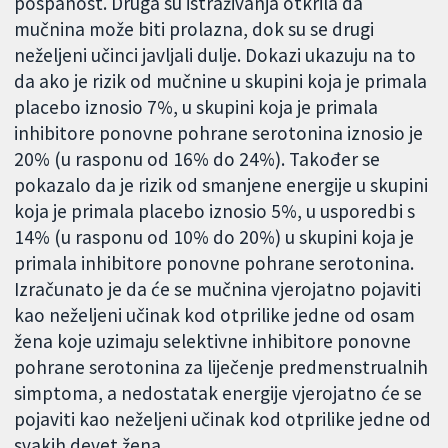
pospanost. Druga su istraživanja otkrila da
mučnina može biti prolazna, dok su se drugi
neželjeni učinci javljali dulje. Dokazi ukazuju na to
da ako je rizik od mučnine u skupini koja je primala
placebo iznosio 7%, u skupini koja je primala
inhibitore ponovne pohrane serotonina iznosio je
20% (u rasponu od 16% do 24%). Također se
pokazalo da je rizik od smanjene energije u skupini
koja je primala placebo iznosio 5%, u usporedbi s
14% (u rasponu od 10% do 20%) u skupini koja je
primala inhibitore ponovne pohrane serotonina.
Izračunato je da će se mučnina vjerojatno pojaviti
kao neželjeni učinak kod otprilike jedne od osam
žena koje uzimaju selektivne inhibitore ponovne
pohrane serotonina za liječenje predmenstrualnih
simptoma, a nedostatak energije vjerojatno će se
pojaviti kao neželjeni učinak kod otprilike jedne od
svakih devet žena.