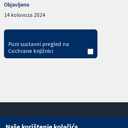
Objavljeno
14 kolovoza 2024
Puni sustavni pregled na
Cochrane knjižnici
Naše korištenje kolačića
11-13 Cavendish
Kontaktirajte