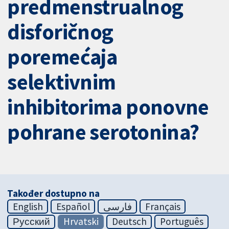
predmenstrualnog
disforičnog
poremećaja
selektivnim
inhibitorima ponovne
pohrane serotonina?
Također dostupno na
English
Español
فارسی
Français
Русский
Hrvatski
Deutsch
Português