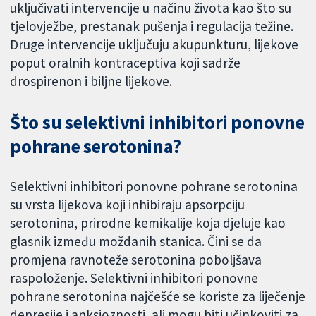
uključivati ​​intervencije u načinu života kao što su
tjelovježbe, prestanak pušenja i regulacija težine.
Druge intervencije uključuju akupunkturu, lijekove
poput oralnih kontraceptiva koji sadrže
drospirenon i biljne lijekove.
Što su selektivni inhibitori ponovne
pohrane serotonina?
Selektivni inhibitori ponovne pohrane serotonina
su vrsta lijekova koji inhibiraju apsorpciju
serotonina, prirodne kemikalije koja djeluje kao
glasnik između moždanih stanica. Čini se da
promjena ravnoteže serotonina poboljšava
raspoloženje. Selektivni inhibitori ponovne
pohrane serotonina najčešće se koriste za liječenje
depresije i anksioznosti, ali mogu biti učinkoviti za