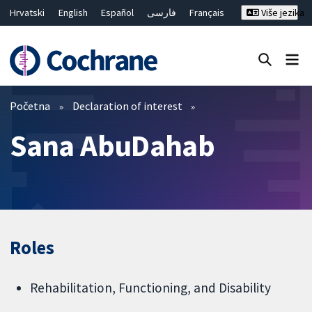
Hrvatski
English
Español
فارسی
Français
Više jezika
Русский
Deutsch
Bahasa Malaysia
ไทย
繁體中文
简体中文
Close search ✖
Prečistači
Početna
Declaration of interest
Sana AbuDahab
Roles
Rehabilitation, Functioning, and Disability