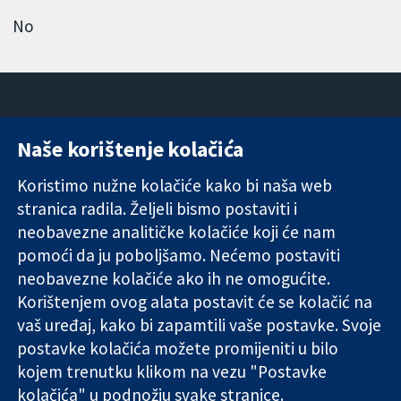
No
Naše korištenje kolačića
11-13 Cavendish
Kontaktirajte
Square
nas
Koristimo nužne kolačiće kako bi naša web
Pouzdani dokazi.
London
Novosti
stranica radila. Željeli bismo postaviti i
Utemeljeni
W1G 0AN
Ured za
dokazi.
neobavezne analitičke kolačiće koji će nam
Ujedinjeno
medije
Bolje zdravlje.
Kraljevstvo
O nama
pomoći da ju poboljšamo. Nećemo postaviti
Poslovi
neobavezne kolačiće ako ih ne omogućite.
Cochrane
Korištenjem ovog alata postavit će se kolačić na
Library
vaš uređaj, kako bi zapamtili vaše postavke. Svoje
postavke kolačića možete promijeniti u bilo
kojem trenutku klikom na vezu "Postavke
The Cochrane Collaboration is a charity (no. 1045921) and a
kolačića" u podnožju svake stranice.
company limited by guarantee (no. 03044323) registered in