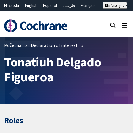
Hrvatski
English
Español
فارسی
Français
Više jezika
Русский
Deutsch
Bahasa Malaysia
ไทย
繁體中文
简体中文
Close search ✖
Prečistači
Početna
Declaration of interest
Tonatiuh Delgado
Figueroa
Roles