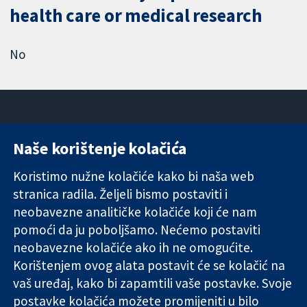
health care or medical research
No
Naše korištenje kolačića
11-13 Cavendish
Kontaktirajte
Square
nas
Koristimo nužne kolačiće kako bi naša web
Pouzdani dokazi.
London
Novosti
stranica radila. Željeli bismo postaviti i
Utemeljeni
W1G 0AN
Ured za
dokazi.
neobavezne analitičke kolačiće koji će nam
Ujedinjeno
medije
Bolje zdravlje.
Kraljevstvo
O nama
pomoći da ju poboljšamo. Nećemo postaviti
Poslovi
neobavezne kolačiće ako ih ne omogućite.
Cochrane
Korištenjem ovog alata postavit će se kolačić na
Library
vaš uređaj, kako bi zapamtili vaše postavke. Svoje
postavke kolačića možete promijeniti u bilo