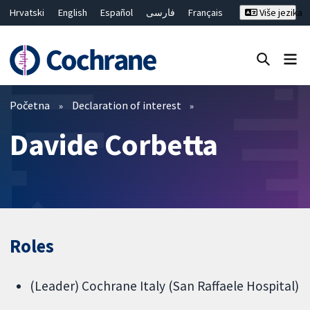
Hrvatski
English
Español
فارسی
Français
Više jezika
Русский
Deutsch
Bahasa Malaysia
ไทย
繁體中文
简体中文
Close search ✖
Prečistači
Početna
Declaration of interest
Davide Corbetta
Roles
(Leader) Cochrane Italy (San Raffaele Hospital)