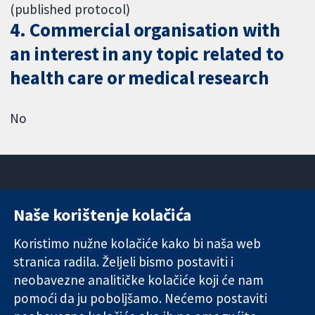
(published protocol)
4. Commercial organisation with
an interest in any topic related to
health care or medical research
No
Naše korištenje kolačića
11-13 Cavendish
Kontaktirajte
Square
nas
Koristimo nužne kolačiće kako bi naša web
Pouzdani dokazi.
London
Novosti
stranica radila. Željeli bismo postaviti i
Utemeljeni
W1G 0AN
Ured za
dokazi.
neobavezne analitičke kolačiće koji će nam
Ujedinjeno
medije
Bolje zdravlje.
Kraljevstvo
O nama
pomoći da ju poboljšamo. Nećemo postaviti
Poslovi