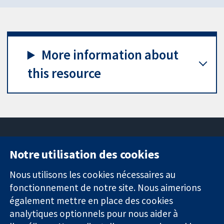
More information about
this resource
Notre utilisation des cookies
11-13 Cavendish
Contactez-
Square
nous
Nous utilisons les cookies nécessaires au
Des données
Londres
Actualités
fonctionnement de notre site. Nous aimerions
probantes.
W1G0AN
Service de
également mettre en place des cookies
Des décisions
Royaume-Uni
presse
analytiques optionnels pour nous aider à
éclairées.
Qui sommes-