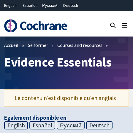
English
Español
Русский
Deutsch
Fermer la recherche ✖
Filtres
Accueil
Se former
Courses and resources
Evidence Essentials
Le contenu n'est disponible qu'en anglais
Egalement disponible en
English
Español
Русский
Deutsch