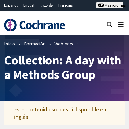
Español
English
فارسی
Français
Más idiomas
Русский
Hrvatski
Deutsch
Bahasa Malaysia
ไทย
繁體中文
简体中文
Cerrar búsqueda ✖
Filtros
Inicio
Formación
Webinars
Collection: A day with
a Methods Group
Este contenido solo está disponible en
inglés