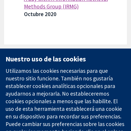
Methods Group (IRMG)
Octubre 2020
Nuestro uso de las cookies
Utilizamos las cookies necesarias para que
nuestro sitio funcione. También nos gustaría
11-13 Cavendish
Contacto
establecer cookies analíticas opcionales para
Square
Noticias
ayudarnos a mejorarla. No estableceremos
Evidencia fiable.
Londres
Prensa
Decisiones
cookies opcionales a menos que las habilite. El
W1G 0AN
Sobre
informadas.
Reino Unido
nosotros
uso de esta herramienta establecerá una cookie
Mejor salud.
Empleo
en su dispositivo para recordar sus preferencias.
Cochrane
Puede cambiar sus preferencias sobre las cookies
Library